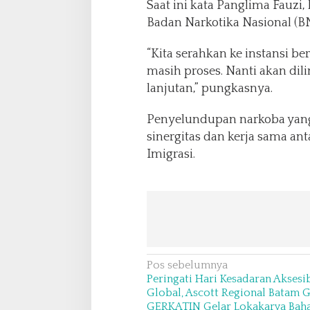
Saat ini kata Panglima Fauzi
Badan Narkotika Nasional (BN
“Kita serahkan ke instansi be
masih proses. Nanti akan di
lanjutan,” pungkasnya.
Penyelundupan narkoba yang 
sinergitas dan kerja sama ant
Imigrasi.
N
Pos sebelumnya
Peringati Hari Kesadaran Aksesib
a
Global, Ascott Regional Batam 
v
GERKATIN Gelar Lokakarya Bahas