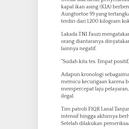
e
kapal ikan asing (KIA) berbe
l
Aungtoetoe 99 yang tertangk
a
terdiri dari 1.200 kilogram k
t
D
u
Laksda TNI Fauzi mengatakan
r
orang diantaranya dinyataka
i
lainnya negatif.
a
n
“Sudah kita tes. Empat positif
K
e
p
Adapun kronologi sebagaiman
u
memicu kecurigaan karena 
l
mempercepat laju pelayaran,
a
ilegal.
u
a
n
Tim patroli F1QR Lanal Tanj
R
intensif hingga akhirnya be
i
Setelah dilakukan pemeriksaa
a