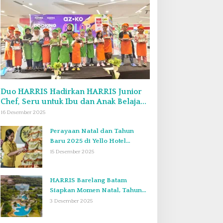
Duo HARRIS Hadirkan HARRIS Junior
Chef, Seru untuk Ibu dan Anak Belajar
Bikin Bekal Bento & Kimbab
16 Desember 2025
Perayaan Natal dan Tahun
Baru 2025 di Yello Hotel
Harbour Bay Batam
15 Desember 2025
HARRIS Barelang Batam
Siapkan Momen Natal, Tahun
Baru, dan Staycation yang Tak
3 Desember 2025
Terlupakan di Desember 2025