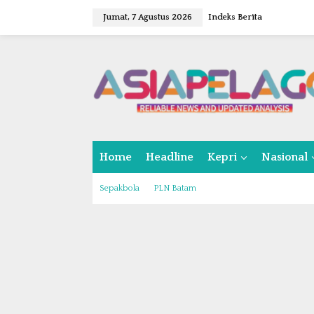
L
Jumat, 7 Agustus 2026
Indeks Berita
e
w
a
t
i
k
e
k
o
n
Home
Headline
Kepri
Nasional
t
e
n
Sepakbola
PLN Batam