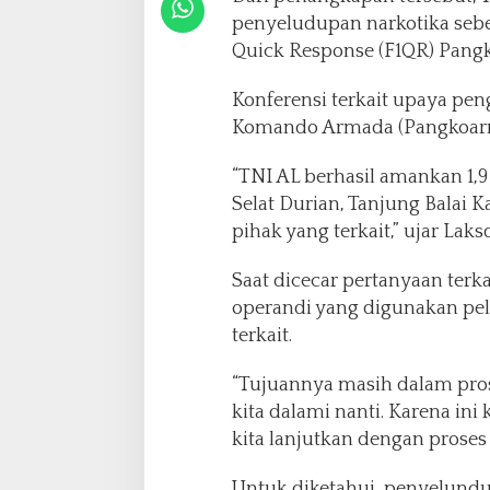
n
penyeludupan narkotika seber
i
l
Quick Response (F1QR) Pangk
a
i
Konferensi terkait upaya pe
R
Komando Armada (Pangkoarmad
P
.
“TNI AL berhasil amankan 1,9
7
,
Selat Durian, Tanjung Balai 
0
pihak yang terkait,” ujar Laks
5
7
Saat dicecar pertanyaan terk
T
operandi yang digunakan pel
r
i
terkait.
l
i
“Tujuannya masih dalam prose
u
kita dalami nanti. Karena ini 
n
kita lanjutkan dengan proses 
d
i
S
Untuk diketahui, penyelundup