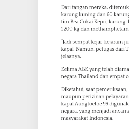
u
Dari tangan mereka, ditemuk
karung kuning dan 60 karung 
tim Bea Cukai Kepri, karung-k
1.200 kg dan methamphetamin
“Jadi sempat kejar-kejaram 
kapal. Namun, petugas dari 
jelasnya.
Kelima ABK yang telah diaman
negara Thailand dan empat 
Diketahui, saat pemeriksaan
maupun perizinan pelayaran 
kapal Aungtoetoe 99 digunaka
negara, yang menjadi ancama
masyarakat Indonesia.