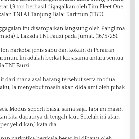
at 1,9 ton berhasil digagalkan oleh Tim Fleet One
alan TNI AL Tanjung Balai Karimun (TBK).
nggagalan itu disampaikan langsung oleh Panglima
a) I, Laksda TNI Fauzi pada Jumat, (16/5/25).
 ton narkoba jenis sabu dan kokain di Perairan
Karimun. Ini adalah berkat kerjasama antara semua
da TNI Fauzi.
ait dari mana asal barang tersebut serta modua
aku, Ia menyebut masih akan didalami oleh pihak
s. Modus seperti biasa, sama saja. Tapi ini masih
kan kita dapatnya di tengah laut. Setelah ini akan
penyelidikan,” kata dia.
an narkotika berskala besar ini dibawa oleh