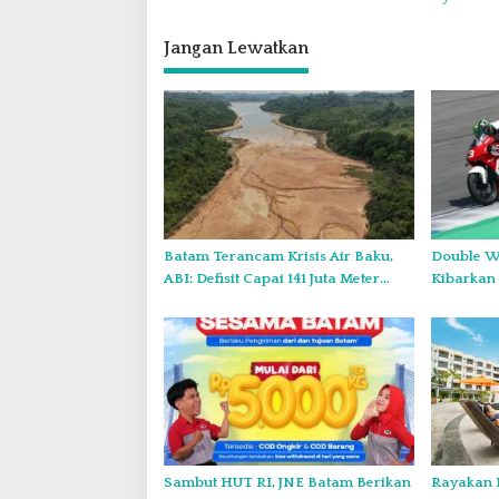
i
Jangan Lewatkan
g
a
s
i
p
o
s
Batam Terancam Krisis Air Baku,
Double W
ABI: Defisit Capai 141 Juta Meter
Kibarkan 
Kubik per Tahun
Thailand
Sambut HUT RI, JNE Batam Berikan
Rayakan 