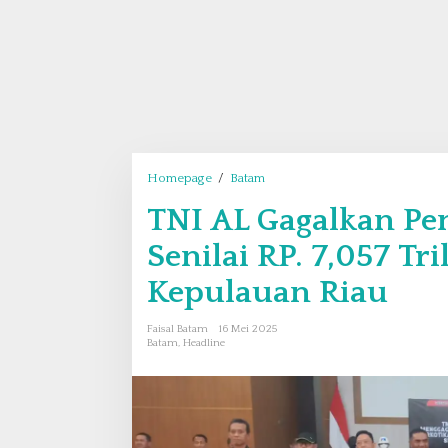
Homepage
/
Batam
T
N
TNI AL Gagalkan Pe
I
A
Senilai RP. 7,057 Tr
L
G
Kepulauan Riau
a
g
Faisal Batam
16 Mei 2025
a
Batam
,
Headline
l
k
a
n
P