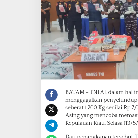
e
n
y
e
l
u
d
u
p
a
n
N
a
r
k
BATAM – TNI AL dalam hal in
o
menggagalkan penyelundupan
t
seberat 1.200 Kg senilai Rp.
i
k
Asing yang mencoba memasuki
a
Kepulauan Riau, Selasa (13/5/
S
e
Dari penangkapan tersebut,