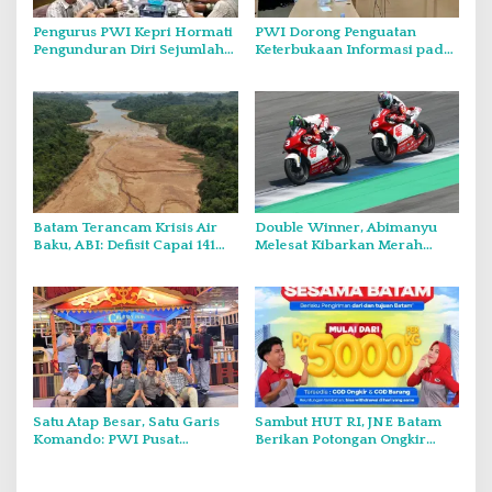
Pengurus PWI Kepri Hormati
PWI Dorong Penguatan
Pengunduran Diri Sejumlah
Keterbukaan Informasi pada
Anggota, Koordinasikan
Forum Konsultasi Publik
Administrasi dengan PWI
Diskominfo Kepri
Pusat
Batam Terancam Krisis Air
Double Winner, Abimanyu
Baku, ABI: Defisit Capai 141
Melesat Kibarkan Merah
Juta Meter Kubik per Tahun
Putih Dua Kali di Thailand
Satu Atap Besar, Satu Garis
Sambut HUT RI, JNE Batam
Komando: PWI Pusat
Berikan Potongan Ongkir
Tegaskan KJK Wajib Tunduk
Hingga Rp5.000
pada PWI Kepri