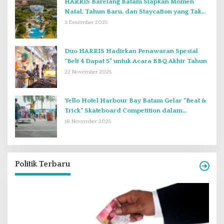
HARRIS Barelang Batam Siapkan Momen
Natal, Tahun Baru, dan Staycation yang Tak
Terlupakan di Desember 2025
3 Desember 2025
Duo HARRIS Hadirkan Penawaran Spesial
“Beli 4 Dapat 5” untuk Acara BBQ Akhir Tahun
22 November 2025
Yello Hotel Harbour Bay Batam Gelar “Beat &
Trick” Skateboard Competition dalam
Perayaan Anniversary ke-2
18 November 2025
Politik Terbaru