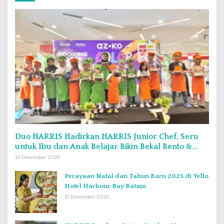
Duo HARRIS Hadirkan HARRIS Junior Chef, Seru
untuk Ibu dan Anak Belajar Bikin Bekal Bento &
Kimbab
16 Desember 2025
Perayaan Natal dan Tahun Baru 2025 di Yello
Hotel Harbour Bay Batam
15 Desember 2025