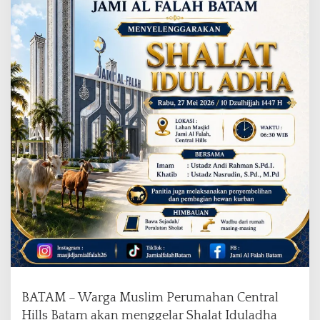
s
B
a
t
a
m
G
e
l
a
r
S
h
a
l
a
t
I
d
u
l
BATAM – Warga Muslim Perumahan Central
a
Hills Batam akan menggelar Shalat Iduladha