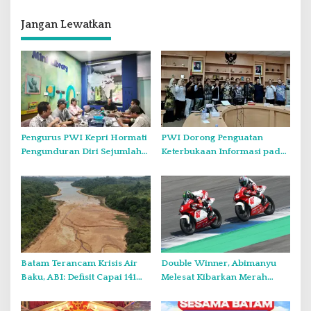
g
Jangan Lewatkan
a
s
i
p
o
s
Pengurus PWI Kepri Hormati
PWI Dorong Penguatan
Pengunduran Diri Sejumlah
Keterbukaan Informasi pada
Anggota, Koordinasikan
Forum Konsultasi Publik
Administrasi dengan PWI
Diskominfo Kepri
Pusat
Batam Terancam Krisis Air
Double Winner, Abimanyu
Baku, ABI: Defisit Capai 141
Melesat Kibarkan Merah
Juta Meter Kubik per Tahun
Putih Dua Kali di Thailand