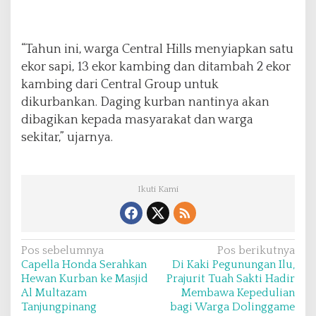
“Tahun ini, warga Central Hills menyiapkan satu
ekor sapi, 13 ekor kambing dan ditambah 2 ekor
kambing dari Central Group untuk
dikurbankan. Daging kurban nantinya akan
dibagikan kepada masyarakat dan warga
sekitar,” ujarnya.
Ikuti Kami
N
Pos sebelumnya
Pos berikutnya
Capella Honda Serahkan
Di Kaki Pegunungan Ilu,
a
Hewan Kurban ke Masjid
Prajurit Tuah Sakti Hadir
v
Al Multazam
Membawa Kepedulian
Tanjungpinang
bagi Warga Dolinggame
i