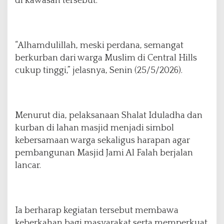
di kawasan tersebut.
g
u
n
a
“Alhamdulillah, meski perdana, semangat
n
berkurban dari warga Muslim di Central Hills
M
a
cukup tinggi,” jelasnya, Senin (25/5/2026).
s
j
i
d
Menurut dia, pelaksanaan Shalat Iduladha dan
J
kurban di lahan masjid menjadi simbol
a
m
kebersamaan warga sekaligus harapan agar
i
pembangunan Masjid Jami Al Falah berjalan
A
lancar.
l
F
a
l
a
Ia berharap kegiatan tersebut membawa
h
keberkahan bagi masyarakat serta memperkuat