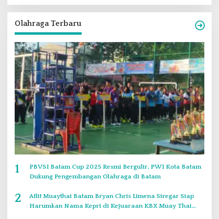
Olahraga Terbaru
1
PBVSI Batam Cup 2025 Resmi Bergulir, PWI Kota Batam
Dukung Pengembangan Olahraga di Batam
2
Atlit Muaythai Batam Bryan Chris Limena Siregar Siap
Harumkan Nama Kepri di Kejuaraan KBX Muay Thai
Event Singapore