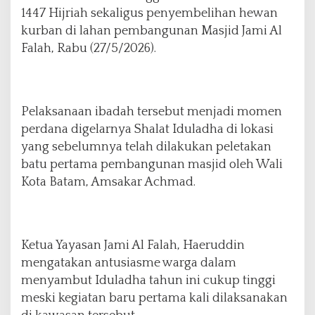
d
1447 Hijriah sekaligus penyembelihan hewan
h
kurban di lahan pembangunan Masjid Jami Al
a
P
Falah, Rabu (27/5/2026).
e
r
d
a
Pelaksanaan ibadah tersebut menjadi momen
n
perdana digelarnya Shalat Iduladha di lokasi
a
d
yang sebelumnya telah dilakukan peletakan
i
batu pertama pembangunan masjid oleh Wali
L
Kota Batam, Amsakar Achmad.
a
h
a
n
P
Ketua Yayasan Jami Al Falah, Haeruddin
e
mengatakan antusiasme warga dalam
m
menyambut Iduladha tahun ini cukup tinggi
b
meski kegiatan baru pertama kali dilaksanakan
a
n