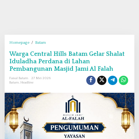
Homepage
/
Batam
W
a
Warga Central Hills Batam Gelar Shalat
r
Iduladha Perdana di Lahan
g
a
Pembangunan Masjid Jami Al Falah
C
Faisal Batam
27 Mei 2026
e
Batam
,
Headline
n
t
r
a
l
H
i
l
l