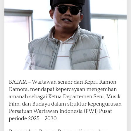
o
r
R
a
m
o
n
D
a
m
o
r
a
J
BATAM – Wartawan senior dari Kepri, Ramon
a
Damora, mendapat kepercayaan mengemban
b
amanah sebagai Ketua Departemen Seni, Musik,
a
t
Film, dan Budaya dalam struktur kepengurusan
K
Persatuan Wartawan Indonesia (PWI) Pusat
e
periode 2025 – 2030.
t
u