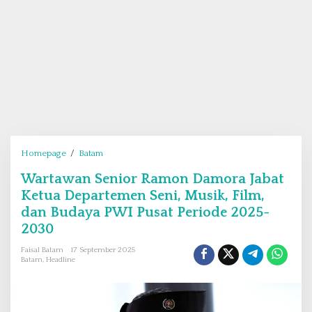
Homepage
/
Batam
W
a
Wartawan Senior Ramon Damora Jabat
r
Ketua Departemen Seni, Musik, Film,
t
a
dan Budaya PWI Pusat Periode 2025-
w
2030
a
Faisal Batam
17 September 2025
n
Batam
,
Headline
S
e
n
i