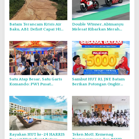
Batam Terancam Krisis Air
Double Winner, Abimanyu
Baku, ABI: Defisit Capai 141
Melesat Kibarkan Merah
Juta Meter Kubik per Tahun
Putih Dua Kali di Thailand
Satu Atap Besar, Satu Garis
Sambut HUT RI, JNE Batam
Komando: PWI Pusat
Berikan Potongan Ongkir
Tegaskan KJK Wajib Tunduk
Hingga Rp5.000
pada PWI Kepri
Rayakan HUT ke-24 HARRIS
Teken MoU, Kemenag