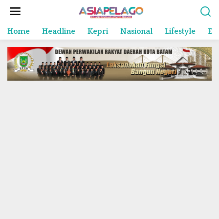
L
e
w
Home
Headline
Kepri
Nasional
Lifestyle
En
a
t
i
k
e
k
o
n
t
e
n