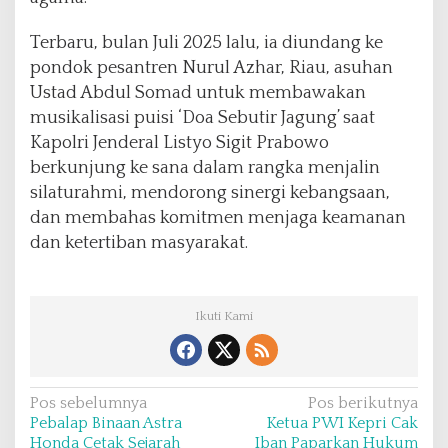
Terbaru, bulan Juli 2025 lalu, ia diundang ke
pondok pesantren Nurul Azhar, Riau, asuhan
Ustad Abdul Somad untuk membawakan
musikalisasi puisi ‘Doa Sebutir Jagung’ saat
Kapolri Jenderal Listyo Sigit Prabowo
berkunjung ke sana dalam rangka menjalin
silaturahmi, mendorong sinergi kebangsaan,
dan membahas komitmen menjaga keamanan
dan ketertiban masyarakat.
Ikuti Kami
N
Pos sebelumnya
Pos berikutnya
Pebalap Binaan Astra
Ketua PWI Kepri Cak
a
Honda Cetak Sejarah
Iban Paparkan Hukum