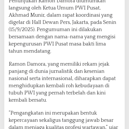
Penunjukan Ramon Damora diumumkan
a
D
langsung oleh Ketua Umum PWI Pusat,
e
Akhmad Munir, dalam rapat koordinasi yang
p
digelar di Hall Dewan Pers, Jakarta, pada Senin
a
(15/9/2025). Pengumuman ini dilakukan
r
t
bersamaan dengan nama-nama yang mengisi
e
kepengurusan PWI Pusat masa bakti lima
m
tahun mendatang.
e
n
Ramon Damora, yang memiliki rekam jejak
S
e
panjang di dunia jurnalistik dan kesenian
n
nasional serta internasional, diharapkan dapat
i
menghidupkan kembali roh kebudayaan di
,
tubuh PWI yang pernah terbelah dan kini
M
u
kembali bersatu.
s
i
“Pengangkatan ini merupakan bentuk
k
kepercayaan sekaligus tanggung jawab besar
,
dalam menjaga kualitas profesi wartawan,” ujar
F