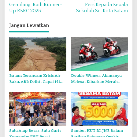
v
Gemilang, Raih Runner-
Pers Kepada Kepala
Up RBRC 2025
Sekolah Se-Kota Batam
i
g
Jangan Lewatkan
a
s
i
p
o
s
Batam Terancam Krisis Air
Double Winner, Abimanyu
Baku, ABI: Defisit Capai 141
Melesat Kibarkan Merah
Juta Meter Kubik per Tahun
Putih Dua Kali di Thailand
Satu Atap Besar, Satu Garis
Sambut HUT RI, JNE Batam
Komando: PWI Pusat
Berikan Potongan Ongkir