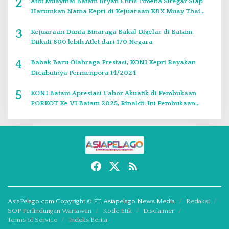
2
Atlit Muaythai Batam Bryan Chris Limena Siregar Siap
Harumkan Nama Kepri di Kejuaraan KBX Muay Thai
Event Singapore
3
Kejuaraan Dunia Binaraga Bakal Digelar di Batam,
Diikuti 800 lebih Atlet dari 170 Negara
4
Babak Baru Olahraga Prestasi, KONI Kepri Rayakan
Dicabutnya Permenpora 14/2024
5
KONI Batam Apresiasi Cabor Akuatik di Pembukaan
PORKOT Ke VI Batam 2025, Rinaldi: Ini Pembukaan
Paling Bagus
AsiaPelago.com Copyright © PT. Asiapelago News Media
Redaksi
SOP Perlindungan Wartawan
Kode Etik
Disclaimer
Terms of Service
Indeks Berita