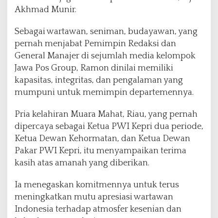
i
Akhmad Munir.
l
m
Sebagai wartawan, seniman, budayawan, yang
,
pernah menjabat Pemimpin Redaksi dan
d
General Manajer di sejumlah media kelompok
a
n
Jawa Pos Group, Ramon dinilai memiliki
B
kapasitas, integritas, dan pengalaman yang
u
mumpuni untuk memimpin departemennya.
d
a
Pria kelahiran Muara Mahat, Riau, yang pernah
y
a
dipercaya sebagai Ketua PWI Kepri dua periode,
P
Ketua Dewan Kehormatan, dan Ketua Dewan
W
Pakar PWI Kepri, itu menyampaikan terima
I
kasih atas amanah yang diberikan.
P
u
s
Ia menegaskan komitmennya untuk terus
a
meningkatkan mutu apresiasi wartawan
t
Indonesia terhadap atmosfer kesenian dan
P