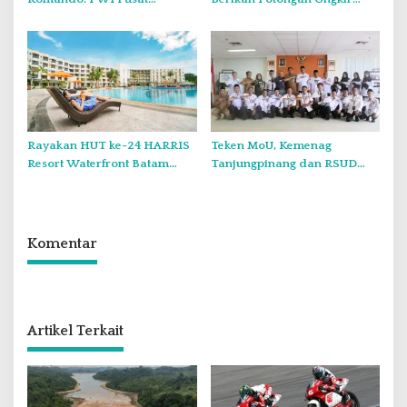
Tegaskan KJK Wajib Tunduk
Hingga Rp5.000
pada PWI Kepri
Rayakan HUT ke-24 HARRIS
Teken MoU, Kemenag
Resort Waterfront Batam
Tanjungpinang dan RSUD
Gelar Giveaway Spesial dan
Raja Ahmad Tabib Perkuat
Diskon Menginap 24 Persen
Layanan Kerohanian Pasien
Komentar
Artikel Terkait