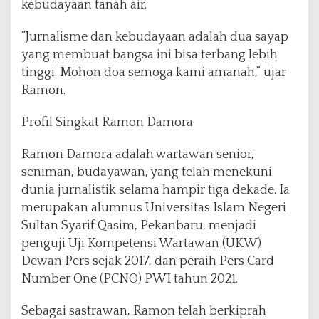
kebudayaan tanah air.
e
r
i
“Jurnalisme dan kebudayaan adalah dua sayap
o
yang membuat bangsa ini bisa terbang lebih
d
tinggi. Mohon doa semoga kami amanah,” ujar
e
Ramon.
2
0
2
Profil Singkat Ramon Damora
5
-
Ramon Damora adalah wartawan senior,
2
seniman, budayawan, yang telah menekuni
0
dunia jurnalistik selama hampir tiga dekade. Ia
3
0
merupakan alumnus Universitas Islam Negeri
Sultan Syarif Qasim, Pekanbaru, menjadi
penguji Uji Kompetensi Wartawan (UKW)
Dewan Pers sejak 2017, dan peraih Pers Card
Number One (PCNO) PWI tahun 2021.
Sebagai sastrawan, Ramon telah berkiprah