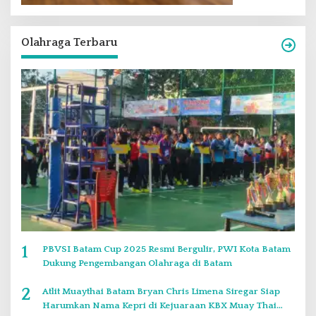
Olahraga Terbaru
1
PBVSI Batam Cup 2025 Resmi Bergulir, PWI Kota Batam
Dukung Pengembangan Olahraga di Batam
2
Atlit Muaythai Batam Bryan Chris Limena Siregar Siap
Harumkan Nama Kepri di Kejuaraan KBX Muay Thai