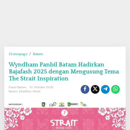
Homepage
/
Batam
W
y
Wyndham Panbil Batam Hadirkan
n
Bajafash 2025 dengan Mengusung Tema
d
h
The Strait Inspiration
a
Faisal Batam
10 Oktober 2025
m
Batam
,
Headline
,
Hotel
P
a
n
b
i
l
B