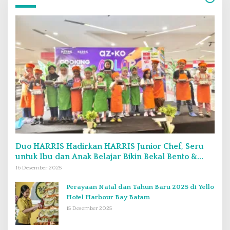
Duo HARRIS Hadirkan HARRIS Junior Chef, Seru
untuk Ibu dan Anak Belajar Bikin Bekal Bento &
Kimbab
16 Desember 2025
Perayaan Natal dan Tahun Baru 2025 di Yello
Hotel Harbour Bay Batam
15 Desember 2025