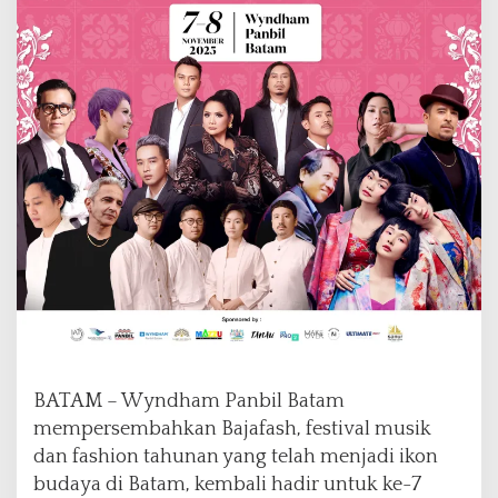
a
t
a
m
H
a
d
i
r
k
a
n
B
a
j
a
f
BATAM – Wyndham Panbil Batam
a
s
mempersembahkan Bajafash, festival musik
h
dan fashion tahunan yang telah menjadi ikon
2
budaya di Batam, kembali hadir untuk ke-7
0