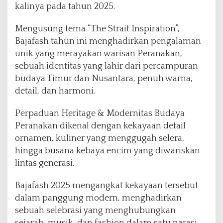
kalinya pada tahun 2025.
2
5
d
Mengusung tema “The Strait Inspiration”,
e
Bajafash tahun ini menghadirkan pengalaman
n
unik yang merayakan warisan Peranakan,
g
sebuah identitas yang lahir dari percampuran
a
n
budaya Timur dan Nusantara, penuh warna,
M
detail, dan harmoni.
e
n
Perpaduan Heritage & Modernitas Budaya
g
Peranakan dikenal dengan kekayaan detail
u
s
ornamen, kuliner yang menggugah selera,
u
hingga busana kebaya encim yang diwariskan
n
lintas generasi.
g
T
Bajafash 2025 mengangkat kekayaan tersebut
e
m
dalam panggung modern, menghadirkan
a
sebuah selebrasi yang menghubungkan
T