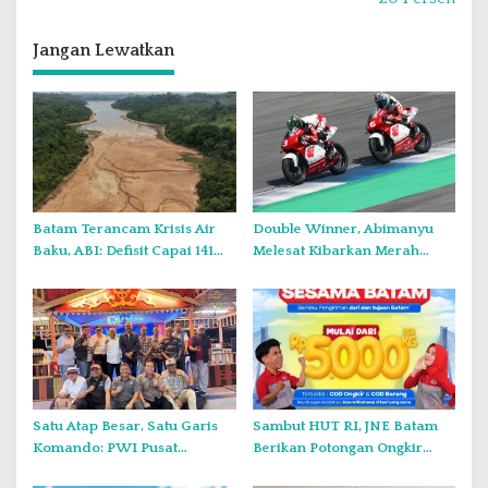
i
g
Jangan Lewatkan
a
s
i
p
o
s
Batam Terancam Krisis Air
Double Winner, Abimanyu
Baku, ABI: Defisit Capai 141
Melesat Kibarkan Merah
Juta Meter Kubik per Tahun
Putih Dua Kali di Thailand
Satu Atap Besar, Satu Garis
Sambut HUT RI, JNE Batam
Komando: PWI Pusat
Berikan Potongan Ongkir
Tegaskan KJK Wajib Tunduk
Hingga Rp5.000