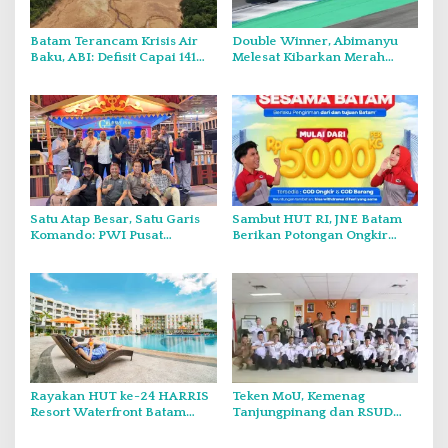
Batam Terancam Krisis Air
Double Winner, Abimanyu
Baku, ABI: Defisit Capai 141
Melesat Kibarkan Merah
Juta Meter Kubik per Tahun
Putih Dua Kali di Thailand
Satu Atap Besar, Satu Garis
Sambut HUT RI, JNE Batam
Komando: PWI Pusat
Berikan Potongan Ongkir
Tegaskan KJK Wajib Tunduk
Hingga Rp5.000
pada PWI Kepri
Rayakan HUT ke-24 HARRIS
Teken MoU, Kemenag
Resort Waterfront Batam
Tanjungpinang dan RSUD
Gelar Giveaway Spesial dan
Raja Ahmad Tabib Perkuat
Diskon Menginap 24 Persen
Layanan Kerohanian Pasien