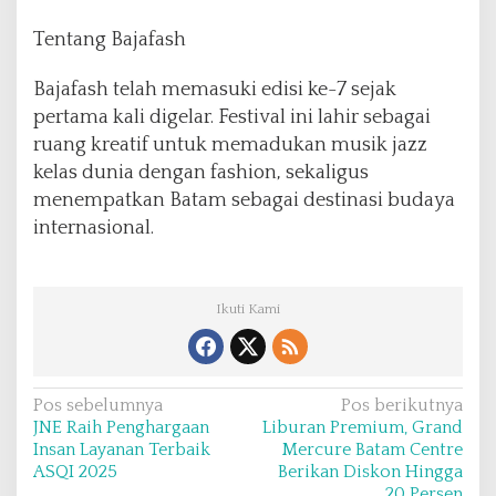
Tentang Bajafash
Bajafash telah memasuki edisi ke-7 sejak
pertama kali digelar. Festival ini lahir sebagai
ruang kreatif untuk memadukan musik jazz
kelas dunia dengan fashion, sekaligus
menempatkan Batam sebagai destinasi budaya
internasional.
Ikuti Kami
N
Pos sebelumnya
Pos berikutnya
JNE Raih Penghargaan
Liburan Premium, Grand
a
Insan Layanan Terbaik
Mercure Batam Centre
v
ASQI 2025
Berikan Diskon Hingga
20 Persen