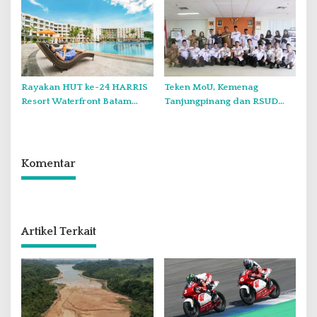
pada PWI Kepri
Rayakan HUT ke-24 HARRIS
Teken MoU, Kemenag
Resort Waterfront Batam
Tanjungpinang dan RSUD
Gelar Giveaway Spesial dan
Raja Ahmad Tabib Perkuat
Diskon Menginap 24 Persen
Layanan Kerohanian Pasien
Komentar
Artikel Terkait