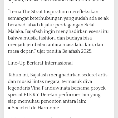
sejarah, musik, dan fashion dalam satu narasi.
h
e
“Tema The Strait Inspiration merefleksikan
S
t
semangat keterhubungan yang sudah ada sejak
r
berabad-abad di jalur perdagangan Selat
a
Malaka. Bajafash ingin menghadirkan esensi itu
i
bahwa musik, fashion, dan budaya bisa
t
I
menjadi jembatan antara masa lalu, kini, dan
n
masa depan,” ujar panitia Bajafash 2025.
s
p
Line-Up Bertaraf Internasional
i
r
Tahun ini, Bajafash menghadirkan sederet artis
a
t
dan musisi lintas negara, termasuk diva
i
legendaris Vina Panduwinata bersama proyek
o
spesial F.I.E.R.Y. Deretan performer lain yang
n
siap memukau penonton antara lain:
● Societeit de Harmonie