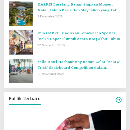
HARRIS Barelang Batam Siapkan Momen
Natal, Tahun Baru, dan Staycation yang Tak
Terlupakan di Desember 2025
3 Desember 2025
Duo HARRIS Hadirkan Penawaran Spesial
“Beli 4 Dapat 5” untuk Acara BBQ Akhir Tahun
22 November 2025
Yello Hotel Harbour Bay Batam Gelar “Beat &
Trick” Skateboard Competition dalam
Perayaan Anniversary ke-2
18 November 2025
Politik Terbaru