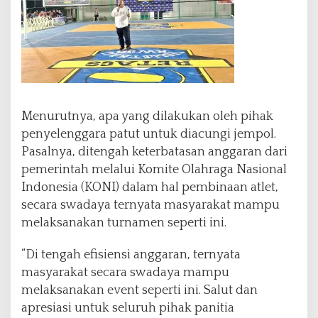
a
p
B
e
r
t
a
n
Menurutnya, apa yang dilakukan oleh pihak
d
i
penyelenggara patut untuk diacungi jempol.
n
Pasalnya, ditengah keterbatasan anggaran dari
g
pemerintah melalui Komite Olahraga Nasional
P
Indonesia (KONI) dalam hal pembinaan atlet,
e
r
secara swadaya ternyata masyarakat mampu
e
melaksanakan turnamen seperti ini.
b
u
“Di tengah efisiensi anggaran, ternyata
t
masyarakat secara swadaya mampu
k
a
melaksanakan event seperti ini. Salut dan
n
apresiasi untuk seluruh pihak panitia
G