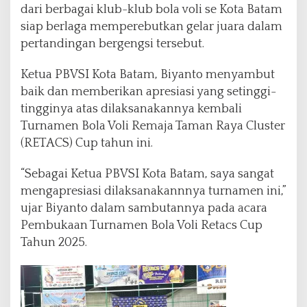
c
dari berbagai klub-klub bola voli se Kota Batam
s
siap berlaga memperebutkan gelar juara dalam
C
pertandingan bergengsi tersebut.
u
p
Ketua PBVSI Kota Batam, Biyanto menyambut
2
0
baik dan memberikan apresiasi yang setinggi-
2
tingginya atas dilaksanakannya kembali
5
Turnamen Bola Voli Remaja Taman Raya Cluster
,
(RETACS) Cup tahun ini.
1
6
T
“Sebagai Ketua PBVSI Kota Batam, saya sangat
i
mengapresiasi dilaksanakannnya turnamen ini,”
m
ujar Biyanto dalam sambutannya pada acara
P
Pembukaan Turnamen Bola Voli Retacs Cup
u
t
Tahun 2025.
r
a
S
i