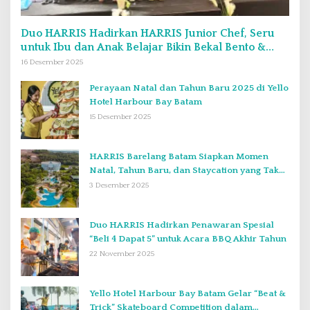
Duo HARRIS Hadirkan HARRIS Junior Chef, Seru
untuk Ibu dan Anak Belajar Bikin Bekal Bento &
Kimbab
16 Desember 2025
Perayaan Natal dan Tahun Baru 2025 di Yello
Hotel Harbour Bay Batam
15 Desember 2025
HARRIS Barelang Batam Siapkan Momen
Natal, Tahun Baru, dan Staycation yang Tak
Terlupakan di Desember 2025
3 Desember 2025
Duo HARRIS Hadirkan Penawaran Spesial
“Beli 4 Dapat 5” untuk Acara BBQ Akhir Tahun
22 November 2025
Yello Hotel Harbour Bay Batam Gelar “Beat &
Trick” Skateboard Competition dalam