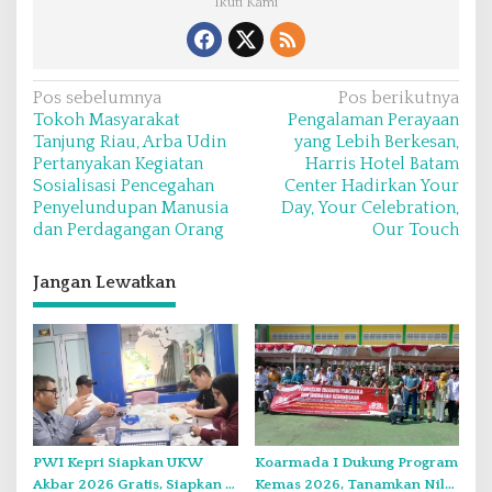
Ikuti Kami
N
Pos sebelumnya
Pos berikutnya
Tokoh Masyarakat
Pengalaman Perayaan
a
Tanjung Riau, Arba Udin
yang Lebih Berkesan,
v
Pertanyakan Kegiatan
Harris Hotel Batam
Sosialisasi Pencegahan
Center Hadirkan Your
i
Penyelundupan Manusia
Day, Your Celebration,
g
dan Perdagangan Orang
Our Touch
a
s
Jangan Lewatkan
i
p
o
s
PWI Kepri Siapkan UKW
Koarmada I Dukung Program
Akbar 2026 Gratis, Siapkan 6
Kemas 2026, Tanamkan Nilai