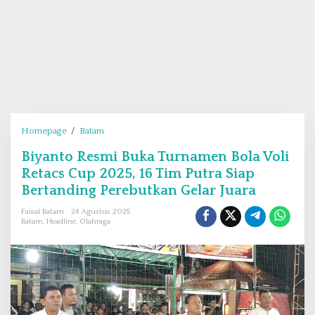
Homepage
/
Batam
B
i
Biyanto Resmi Buka Turnamen Bola Voli
y
Retacs Cup 2025, 16 Tim Putra Siap
a
n
Bertanding Perebutkan Gelar Juara
t
Faisal Batam
24 Agustus 2025
o
Batam
,
Headline
,
Olahraga
R
e
s
m
i
B
u