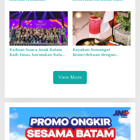
Kementerian dan Lembaga
Audit Itjen TNI Periode III TA
Melalui Rakor Pengamanan
2026 Secara Vicon
Laut Natuna Utara
Paduan Suara Anak Batam
Rayakan Semangat
Raih Emas, harumkan Batam
Kemerdekaan dengan
di Internasional Choir
Flavours of Nusantara di
Festival di Thailand
Grand Mercure Batam Centre
View More