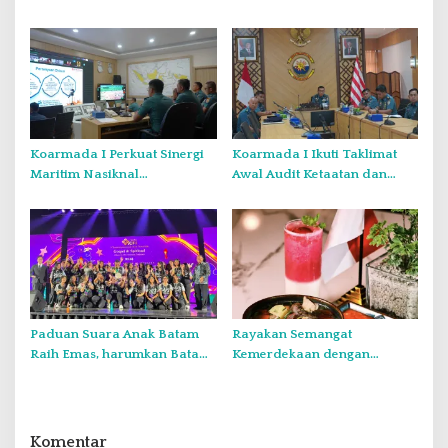
Kelompok dengan Verifikasi
Kebangsaan Kepada
Ketat
Generasi Muda
Koarmada I Perkuat Sinergi
Koarmada I Ikuti Taklimat
Maritim Nasiknal
Awal Audit Ketaatan dan
Kementerian dan Lembaga
Audit Itjen TNI Periode III TA
Melalui Rakor Pengamanan
2026 Secara Vicon
Laut Natuna Utara
Paduan Suara Anak Batam
Rayakan Semangat
Raih Emas, harumkan Batam
Kemerdekaan dengan
di Internasional Choir
Flavours of Nusantara di
Festival di Thailand
Grand Mercure Batam Centre
Komentar