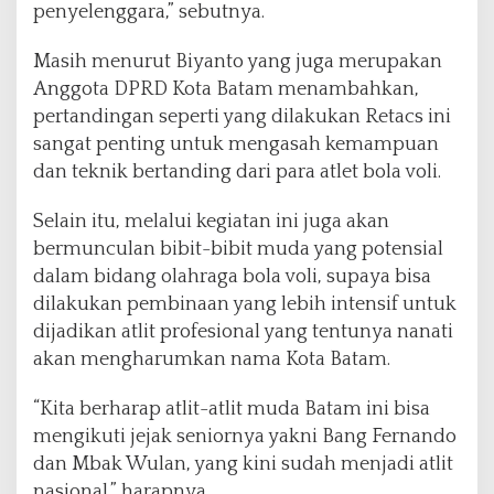
penyelenggara,” sebutnya.
e
l
Masih menurut Biyanto yang juga merupakan
a
r
Anggota DPRD Kota Batam menambahkan,
J
pertandingan seperti yang dilakukan Retacs ini
u
sangat penting untuk mengasah kemampuan
a
dan teknik bertanding dari para atlet bola voli.
r
a
Selain itu, melalui kegiatan ini juga akan
bermunculan bibit-bibit muda yang potensial
dalam bidang olahraga bola voli, supaya bisa
dilakukan pembinaan yang lebih intensif untuk
dijadikan atlit profesional yang tentunya nanati
akan mengharumkan nama Kota Batam.
“Kita berharap atlit-atlit muda Batam ini bisa
mengikuti jejak seniornya yakni Bang Fernando
dan Mbak Wulan, yang kini sudah menjadi atlit
nasional,” harapnya.