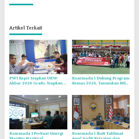
Artikel Terkait
PWI Kepri Siapkan UKW
Koarmada I Dukung Program
Akbar 2026 Gratis, Siapkan 6
Kemas 2026, Tanamkan Nilai
Kelompok dengan Verifikasi
Kebangsaan Kepada
Ketat
Generasi Muda
Koarmada I Perkuat Sinergi
Koarmada I Ikuti Taklimat
Maritim Nasiknal
Awal Audit Ketaatan dan