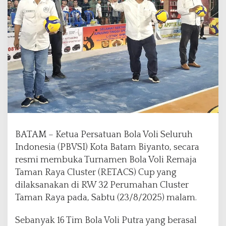
k
a
T
u
r
n
a
m
e
n
B
o
l
BATAM – Ketua Persatuan Bola Voli Seluruh
a
Indonesia (PBVSI) Kota Batam Biyanto, secara
V
resmi membuka Turnamen Bola Voli Remaja
o
l
Taman Raya Cluster (RETACS) Cup yang
i
dilaksanakan di RW 32 Perumahan Cluster
R
Taman Raya pada, Sabtu (23/8/2025) malam.
e
t
Sebanyak 16 Tim Bola Voli Putra yang berasal
a