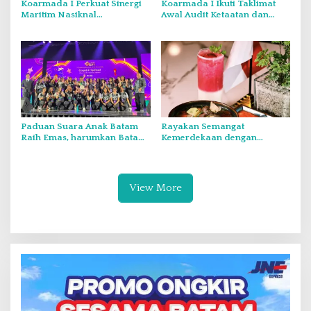
Koarmada I Perkuat Sinergi
Koarmada I Ikuti Taklimat
Maritim Nasiknal
Awal Audit Ketaatan dan
Kementerian dan Lembaga
Audit Itjen TNI Periode III TA
Melalui Rakor Pengamanan
2026 Secara Vicon
Laut Natuna Utara
Paduan Suara Anak Batam
Rayakan Semangat
Raih Emas, harumkan Batam
Kemerdekaan dengan
di Internasional Choir
Flavours of Nusantara di
Festival di Thailand
Grand Mercure Batam Centre
View More