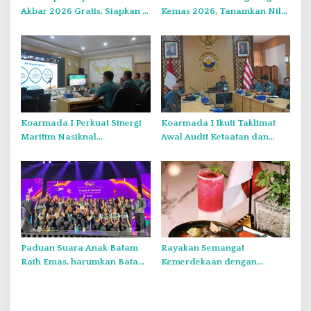
Akbar 2026 Gratis, Siapkan 6
Kemas 2026, Tanamkan Nilai
Kelompok dengan Verifikasi
Kebangsaan Kepada
Ketat
Generasi Muda
Koarmada I Perkuat Sinergi
Koarmada I Ikuti Taklimat
Maritim Nasiknal
Awal Audit Ketaatan dan
Kementerian dan Lembaga
Audit Itjen TNI Periode III TA
Melalui Rakor Pengamanan
2026 Secara Vicon
Laut Natuna Utara
Paduan Suara Anak Batam
Rayakan Semangat
Raih Emas, harumkan Batam
Kemerdekaan dengan
di Internasional Choir
Flavours of Nusantara di
Festival di Thailand
Grand Mercure Batam Centre