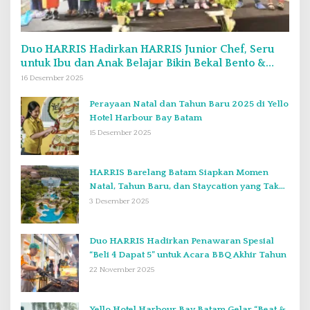
Duo HARRIS Hadirkan HARRIS Junior Chef, Seru
untuk Ibu dan Anak Belajar Bikin Bekal Bento &
Kimbab
16 Desember 2025
Perayaan Natal dan Tahun Baru 2025 di Yello
Hotel Harbour Bay Batam
15 Desember 2025
HARRIS Barelang Batam Siapkan Momen
Natal, Tahun Baru, dan Staycation yang Tak
Terlupakan di Desember 2025
3 Desember 2025
Duo HARRIS Hadirkan Penawaran Spesial
“Beli 4 Dapat 5” untuk Acara BBQ Akhir Tahun
22 November 2025
Yello Hotel Harbour Bay Batam Gelar “Beat &