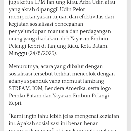
n
juga ketua LPM Tanjung Riau, Arba Udin atau
P
yang akrab dipanggil Udin Pelor
e
mempertanyakan tujuan dan efektivitas dari
r
kegiatan sosialisasi pencegahan
t
a
penyelundupan manusia dan perdagangan
n
orang yang diadakan oleh Yayasan Embun
y
Pelangi Kepri di Tanjung Riau, Kota Batam,
a
Minggu (24/8/2025).
k
a
n
Menurutnya, acara yang dibalut dengan
K
sosialisasi tersebut terlihat mencolok dengan
e
adanya spanduk yang memuat lambang
g
STREAM, IOM, Bendera Amerika, serta logo
i
a
Pemko Batam dan Yayasan Embun Pelangi
t
Kepri.
a
n
“Kami ingin tahu lebih jelas mengenai kegiatan
S
ini. Apakah sosialisasi ini benar-benar
o
s