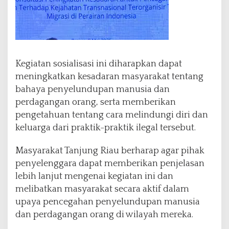
e
l
u
n
d
u
Kegiatan sosialisasi ini diharapkan dapat
p
meningkatkan kesadaran masyarakat tentang
a
n
bahaya penyelundupan manusia dan
M
perdagangan orang, serta memberikan
a
pengetahuan tentang cara melindungi diri dan
n
keluarga dari praktik-praktik ilegal tersebut.
u
s
i
Masyarakat Tanjung Riau berharap agar pihak
a
penyelenggara dapat memberikan penjelasan
d
lebih lanjut mengenai kegiatan ini dan
a
melibatkan masyarakat secara aktif dalam
n
P
upaya pencegahan penyelundupan manusia
e
dan perdagangan orang di wilayah mereka.
r