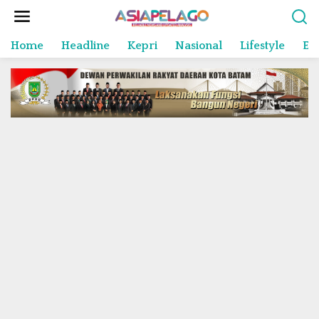
L
e
w
Home
Headline
Kepri
Nasional
Lifestyle
En
a
t
i
k
e
k
o
n
t
e
n