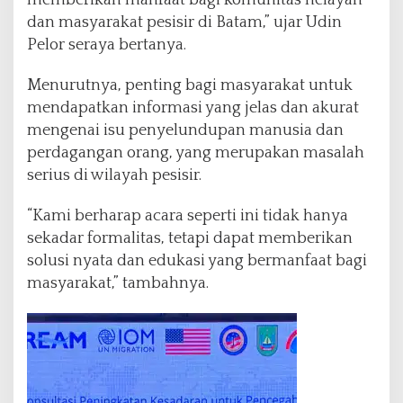
memberikan manfaat bagi komunitas nelayan
i
dan masyarakat pesisir di Batam,” ujar Udin
a
Pelor seraya bertanya.
l
i
Menurutnya, penting bagi masyarakat untuk
s
a
mendapatkan informasi yang jelas dan akurat
s
mengenai isu penyelundupan manusia dan
i
perdagangan orang, yang merupakan masalah
P
serius di wilayah pesisir.
e
n
c
“Kami berharap acara seperti ini tidak hanya
e
sekadar formalitas, tetapi dapat memberikan
g
solusi nyata dan edukasi yang bermanfaat bagi
a
masyarakat,” tambahnya.
h
a
n
P
e
n
y