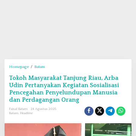
Homepage
/
Batam
T
o
Tokoh Masyarakat Tanjung Riau, Arba
k
Udin Pertanyakan Kegiatan Sosialisasi
o
h
Pencegahan Penyelundupan Manusia
M
dan Perdagangan Orang
a
Faisal Batam
24 Agustus 2025
s
Batam
,
Headline
y
a
r
a