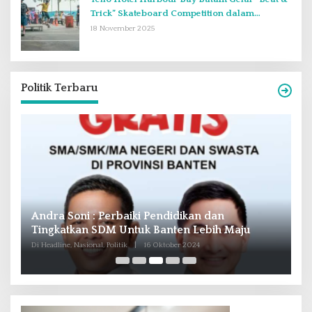
Trick” Skateboard Competition dalam
Perayaan Anniversary ke-2
18 November 2025
Politik Terbaru
Andra Soni : Perbaiki Pendidikan dan
R
Tingkatkan SDM Untuk Banten Lebih Maju
T
M
Di Headline, Nasional, Politik
|
16 Oktober 2024
Di 