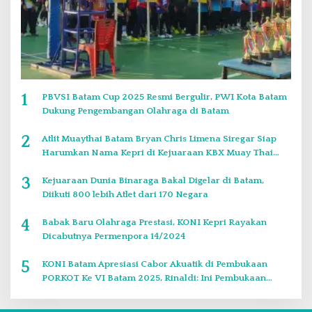
1
PBVSI Batam Cup 2025 Resmi Bergulir, PWI Kota Batam
Dukung Pengembangan Olahraga di Batam
2
Atlit Muaythai Batam Bryan Chris Limena Siregar Siap
Harumkan Nama Kepri di Kejuaraan KBX Muay Thai
Event Singapore
3
Kejuaraan Dunia Binaraga Bakal Digelar di Batam,
Diikuti 800 lebih Atlet dari 170 Negara
4
Babak Baru Olahraga Prestasi, KONI Kepri Rayakan
Dicabutnya Permenpora 14/2024
5
KONI Batam Apresiasi Cabor Akuatik di Pembukaan
PORKOT Ke VI Batam 2025, Rinaldi: Ini Pembukaan
Paling Bagus