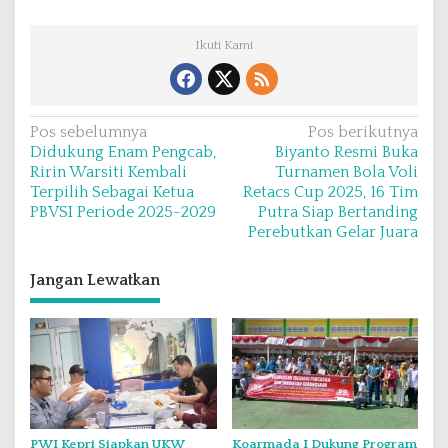
d
a
g
Ikuti Kami
a
n
g
a
N
Pos sebelumnya
Pos berikutnya
n
Didukung Enam Pengcab,
Biyanto Resmi Buka
a
O
Ririn Warsiti Kembali
Turnamen Bola Voli
r
v
Terpilih Sebagai Ketua
Retacs Cup 2025, 16 Tim
a
PBVSI Periode 2025-2029
Putra Siap Bertanding
i
n
Perebutkan Gelar Juara
g
g
a
Jangan Lewatkan
s
i
p
o
s
PWI Kepri Siapkan UKW
Koarmada I Dukung Program