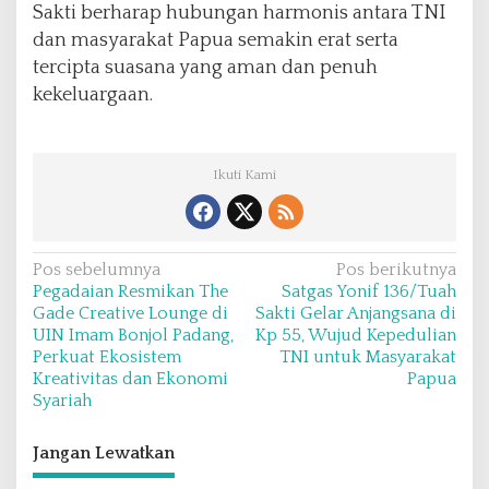
Sakti berharap hubungan harmonis antara TNI
dan masyarakat Papua semakin erat serta
tercipta suasana yang aman dan penuh
kekeluargaan.
Ikuti Kami
N
Pos sebelumnya
Pos berikutnya
Pegadaian Resmikan The
Satgas Yonif 136/Tuah
a
Gade Creative Lounge di
Sakti Gelar Anjangsana di
v
UIN Imam Bonjol Padang,
Kp 55, Wujud Kepedulian
Perkuat Ekosistem
TNI untuk Masyarakat
i
Kreativitas dan Ekonomi
Papua
g
Syariah
a
s
Jangan Lewatkan
i