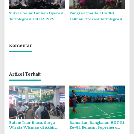
Sukses Gelar Latihan Operasi
Pangkoarmada I Hadiri
Terintegrasi TNITA 2026,
Latihan Operasi Terintegrasi
Koarmada I Gekar Doa
TNI TA 2026 di Dabo Singkep
Bersama dan Santunan Anak
Yatim
Komentar
Artikel Terkait
Batam Luar Biasa, Surga
Ramaikan Rangkaian HUT RI
Wisata Wisman di Akhir
Ke-81, Belasan Superhero
Pekan.
Muncul Mapolda Kepri