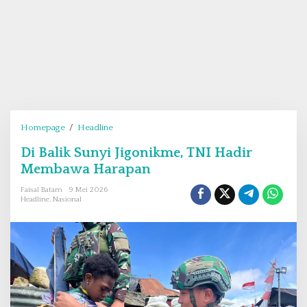
Homepage
/
Headline
D
i
Di Balik Sunyi Jigonikme, TNI Hadir
B
Membawa Harapan
a
l
Faisal Batam
9 Mei 2026
i
Headline
,
Nasional
k
S
u
n
y
i
J
i