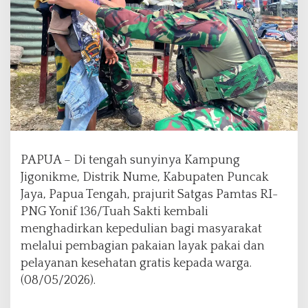
g
o
n
i
k
m
e
,
T
N
I
PAPUA – Di tengah sunyinya Kampung
H
Jigonikme, Distrik Nume, Kabupaten Puncak
a
d
Jaya, Papua Tengah, prajurit Satgas Pamtas RI-
i
PNG Yonif 136/Tuah Sakti kembali
r
menghadirkan kepedulian bagi masyarakat
M
melalui pembagian pakaian layak pakai dan
e
m
pelayanan kesehatan gratis kepada warga.
b
(08/05/2026).
a
w