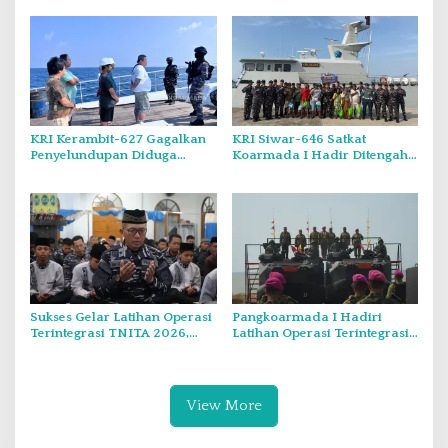
KRI Kerambit-627 Gagalkan
KRI Siwar-646 Satkat
Penyelundupan Diduga
Koarmada I Hadir Ditengah
Barang Terlarang Narkoba
Masyarakat Belinyu
Sejumlah 1,3 Ton
Sukses Gelar Latihan Operasi
Pangkoarmada I Hadiri
Terintegrasi TNITA 2026,
Latihan Operasi Terintegrasi
Koarmada I Gekar Doa
TNI TA 2026 di Dabo Singkep
Bersama dan Santunan Anak
Yatim
View More