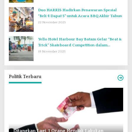
Duo HARRIS Hadirkan Penawaran Spesial
“Beli 4 Dapat 5” untuk Acara BBQ Akhir Tahun
22 November 2025
Yello Hotel Harbour Bay Batam Gelar “Beat &
Trick” Skateboard Competition dalam
Perayaan Anniversary ke-2
18 November 2025
Politik Terbaru
Andra Soni : Perbaiki Pendidikan dan
R