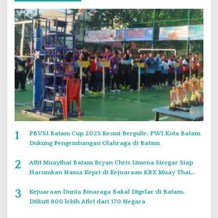
1
PBVSI Batam Cup 2025 Resmi Bergulir, PWI Kota Batam
Dukung Pengembangan Olahraga di Batam
2
Atlit Muaythai Batam Bryan Chris Limena Siregar Siap
Harumkan Nama Kepri di Kejuaraan KBX Muay Thai
Event Singapore
3
Kejuaraan Dunia Binaraga Bakal Digelar di Batam,
Diikuti 800 lebih Atlet dari 170 Negara