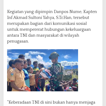
a
H
Kegiatan yang dipimpin Danpos Nume, Kapten
a
r
Inf Akmad Sultoni Yahya, S.Tr.Han, tersebut
a
merupakan bagian dari komunikasi sosial
p
untuk mempererat hubungan kekeluargaan
a
antara TNI dan masyarakat di wilayah
n
penugasan.
“Keberadaan TNI di sini bukan hanya menjaga