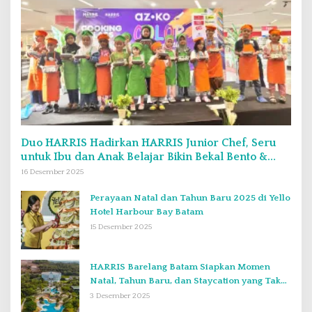
Duo HARRIS Hadirkan HARRIS Junior Chef, Seru
untuk Ibu dan Anak Belajar Bikin Bekal Bento &
Kimbab
16 Desember 2025
Perayaan Natal dan Tahun Baru 2025 di Yello
Hotel Harbour Bay Batam
15 Desember 2025
HARRIS Barelang Batam Siapkan Momen
Natal, Tahun Baru, dan Staycation yang Tak
Terlupakan di Desember 2025
3 Desember 2025