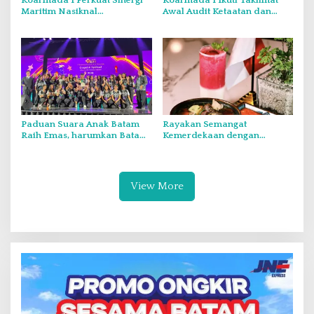
Maritim Nasiknal
Awal Audit Ketaatan dan
Kementerian dan Lembaga
Audit Itjen TNI Periode III TA
Melalui Rakor Pengamanan
2026 Secara Vicon
Laut Natuna Utara
Paduan Suara Anak Batam
Rayakan Semangat
Raih Emas, harumkan Batam
Kemerdekaan dengan
di Internasional Choir
Flavours of Nusantara di
Festival di Thailand
Grand Mercure Batam Centre
View More