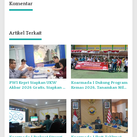
Komentar
Artikel Terkait
PWI Kepri Siapkan UKW
Koarmada I Dukung Program
Akbar 2026 Gratis, Siapkan 6
Kemas 2026, Tanamkan Nilai
Kelompok dengan Verifikasi
Kebangsaan Kepada
Ketat
Generasi Muda
Koarmada I Perkuat Sinergi
Koarmada I Ikuti Taklimat