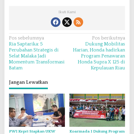
Ikuti Kami
N
Pos sebelumnya
Pos berikutnya
Ria Saptarika: 5
Dukung Mobilitas
a
Perubahan Strategis di
Harian, Honda hadirkan
v
Selat Malaka Jadi
Program Penawaran
Momentum Transformasi
Honda Supra X 125 di
i
Batam
Kepulauan Riau
g
a
Jangan Lewatkan
s
i
p
o
s
PWI Kepri Siapkan UKW
Koarmada I Dukung Program