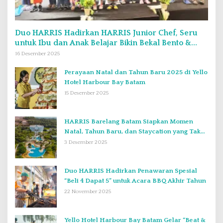
Duo HARRIS Hadirkan HARRIS Junior Chef, Seru
untuk Ibu dan Anak Belajar Bikin Bekal Bento &
Kimbab
16 Desember 2025
Perayaan Natal dan Tahun Baru 2025 di Yello
Hotel Harbour Bay Batam
15 Desember 2025
HARRIS Barelang Batam Siapkan Momen
Natal, Tahun Baru, dan Staycation yang Tak
Terlupakan di Desember 2025
3 Desember 2025
Duo HARRIS Hadirkan Penawaran Spesial
“Beli 4 Dapat 5” untuk Acara BBQ Akhir Tahun
22 November 2025
Yello Hotel Harbour Bay Batam Gelar “Beat &