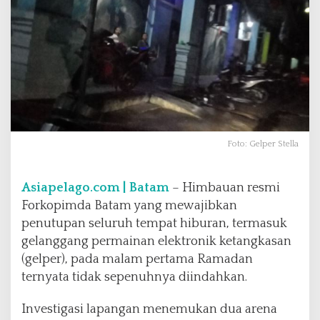
n
S
t
e
l
l
a
d
i
B
Foto: Gelper Stella
a
t
u
Asiapelago.com | Batam
– Himbauan resmi
A
Forkopimda Batam yang mewajibkan
j
penutupan seluruh tempat hiburan, termasuk
i
gelanggang permainan elektronik ketangkasan
N
e
(gelper), pada malam pertama Ramadan
k
ternyata tidak sepenuhnya diindahkan.
a
t
Investigasi lapangan menemukan dua arena
B