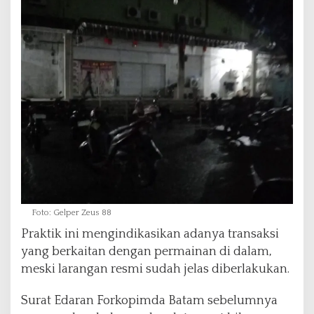
a
R
a
m
a
d
a
n
Foto: Gelper Zeus 88
Praktik ini mengindikasikan adanya transaksi
yang berkaitan dengan permainan di dalam,
meski larangan resmi sudah jelas diberlakukan.
Surat Edaran Forkopimda Batam sebelumnya