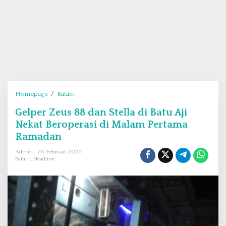
Homepage
/
Batam
G
e
Gelper Zeus 88 dan Stella di Batu Aji
l
Nekat Beroperasi di Malam Pertama
p
e
Ramadan
r
Admin
20 Februari 2026
Z
Batam
,
Headline
e
u
s
8
8
d
a