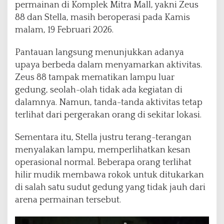
permainan di Komplek Mitra Mall, yakni Zeus
e
r
88 dan Stella, masih beroperasi pada Kamis
o
malam, 19 Februari 2026.
p
e
Pantauan langsung menunjukkan adanya
r
upaya berbeda dalam menyamarkan aktivitas.
a
s
Zeus 88 tampak mematikan lampu luar
i
gedung, seolah-olah tidak ada kegiatan di
d
dalamnya. Namun, tanda-tanda aktivitas tetap
i
terlihat dari pergerakan orang di sekitar lokasi.
M
a
l
Sementara itu, Stella justru terang-terangan
a
menyalakan lampu, memperlihatkan kesan
m
operasional normal. Beberapa orang terlihat
P
hilir mudik membawa rokok untuk ditukarkan
e
r
di salah satu sudut gedung yang tidak jauh dari
t
arena permainan tersebut.
a
m