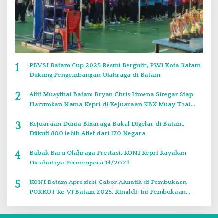
1
PBVSI Batam Cup 2025 Resmi Bergulir, PWI Kota Batam
Dukung Pengembangan Olahraga di Batam
2
Atlit Muaythai Batam Bryan Chris Limena Siregar Siap
Harumkan Nama Kepri di Kejuaraan KBX Muay Thai
Event Singapore
3
Kejuaraan Dunia Binaraga Bakal Digelar di Batam,
Diikuti 800 lebih Atlet dari 170 Negara
4
Babak Baru Olahraga Prestasi, KONI Kepri Rayakan
Dicabutnya Permenpora 14/2024
5
KONI Batam Apresiasi Cabor Akuatik di Pembukaan
PORKOT Ke VI Batam 2025, Rinaldi: Ini Pembukaan
Paling Bagus