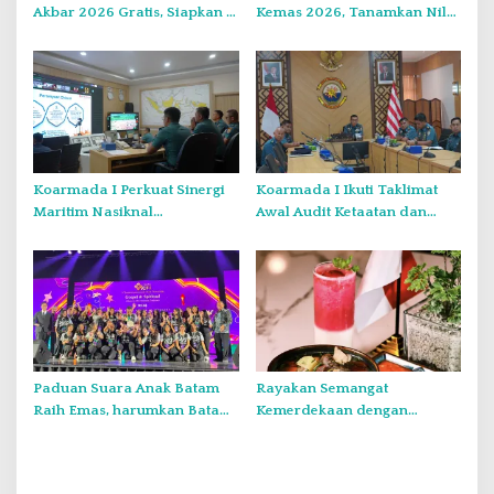
Akbar 2026 Gratis, Siapkan 6
Kemas 2026, Tanamkan Nilai
Kelompok dengan Verifikasi
Kebangsaan Kepada
Ketat
Generasi Muda
Koarmada I Perkuat Sinergi
Koarmada I Ikuti Taklimat
Maritim Nasiknal
Awal Audit Ketaatan dan
Kementerian dan Lembaga
Audit Itjen TNI Periode III TA
Melalui Rakor Pengamanan
2026 Secara Vicon
Laut Natuna Utara
Paduan Suara Anak Batam
Rayakan Semangat
Raih Emas, harumkan Batam
Kemerdekaan dengan
di Internasional Choir
Flavours of Nusantara di
Festival di Thailand
Grand Mercure Batam Centre