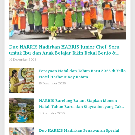
Duo HARRIS Hadirkan HARRIS Junior Chef, Seru
untuk Ibu dan Anak Belajar Bikin Bekal Bento &
Kimbab
16 Desember 2025
Perayaan Natal dan Tahun Baru 2025 di Yello
Hotel Harbour Bay Batam
15 Desember 2025
HARRIS Barelang Batam Siapkan Momen
Natal, Tahun Baru, dan Staycation yang Tak
Terlupakan di Desember 2025
3 Desember 2025
Duo HARRIS Hadirkan Penawaran Spesial