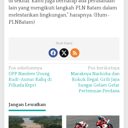
di sekitar. Kami juga berharap ada perusahaan
lain yang mengikuti langkah PLN Batam dalam
melestarikan lingkungan,” harapnya. (Hum-
PLNBatam)
Ikuti Kami
N
Pos sebelumnya
Pos berikutnya
DPP Nasdem Usung
Maraknya Narkoba dan
a
Rudi-Aunur Rafiq di
Rokok Ilegal, Grib Jaya
v
Pilkada Kepri
Sungai Gelam Gelar
Pertemuan Perdana
i
g
Jangan Lewatkan
a
s
i