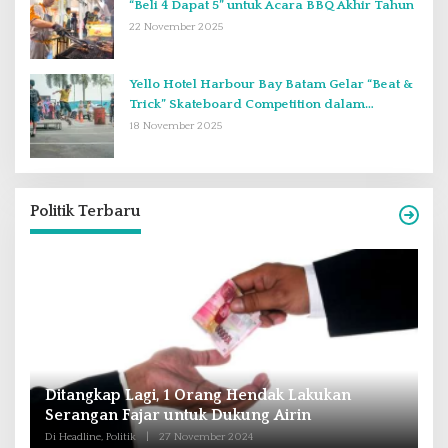
“Beli 4 Dapat 5” untuk Acara BBQ Akhir Tahun
22 November 2025
Yello Hotel Harbour Bay Batam Gelar “Beat &
Trick” Skateboard Competition dalam
Perayaan Anniversary ke-2
18 November 2025
Politik Terbaru
Andra Soni : Perbaiki Pendidikan dan
R
Tingkatkan SDM Untuk Banten Lebih Maju
T
M
Di Headline, Nasional, Politik
|
16 Oktober 2024
Di 