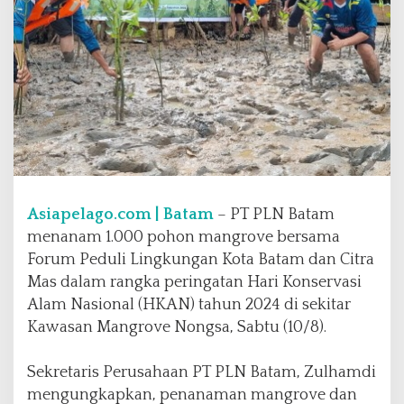
n
L
i
n
g
k
u
n
g
a
n
Asiapelago.com | Batam
– PT PLN Batam
,
P
menanam 1.000 pohon mangrove bersama
L
Forum Peduli Lingkungan Kota Batam dan Citra
N
Mas dalam rangka peringatan Hari Konservasi
B
Alam Nasional (HKAN) tahun 2024 di sekitar
a
t
Kawasan Mangrove Nongsa, Sabtu (10/8).
a
m
Sekretaris Perusahaan PT PLN Batam, Zulhamdi
T
mengungkapkan, penanaman mangrove dan
a