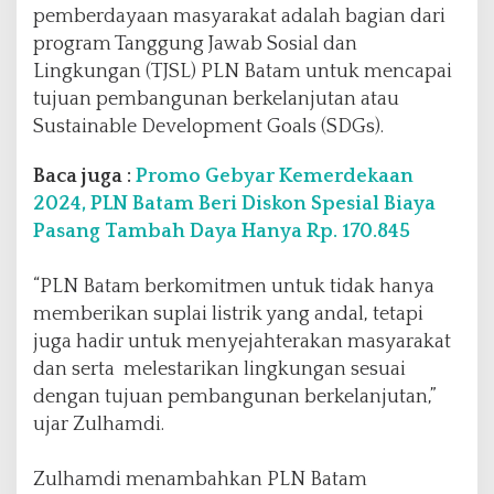
n
pemberdayaan masyarakat adalah bagian dari
a
program Tanggung Jawab Sosial dan
m
Lingkungan (TJSL) PLN Batam untuk mencapai
1
tujuan pembangunan berkelanjutan atau
.
0
Sustainable Development Goals (SDGs).
0
0
Baca juga :
Promo Gebyar Kemerdekaan
P
2024, PLN Batam Beri Diskon Spesial Biaya
o
Pasang Tambah Daya Hanya Rp. 170.845
h
o
n
“PLN Batam berkomitmen untuk tidak hanya
M
memberikan suplai listrik yang andal, tetapi
a
juga hadir untuk menyejahterakan masyarakat
n
g
dan serta melestarikan lingkungan sesuai
r
dengan tujuan pembangunan berkelanjutan,”
o
ujar Zulhamdi.
v
e
d
Zulhamdi menambahkan PLN Batam