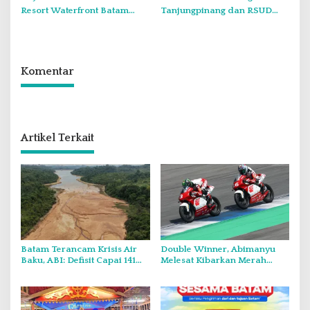
Resort Waterfront Batam
Tanjungpinang dan RSUD
Gelar Giveaway Spesial dan
Raja Ahmad Tabib Perkuat
Diskon Menginap 24 Persen
Layanan Kerohanian Pasien
Komentar
Artikel Terkait
Batam Terancam Krisis Air
Double Winner, Abimanyu
Baku, ABI: Defisit Capai 141
Melesat Kibarkan Merah
Juta Meter Kubik per Tahun
Putih Dua Kali di Thailand