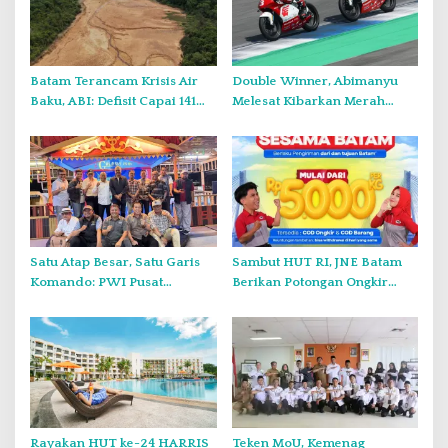
p
o
s
Batam Terancam Krisis Air
Double Winner, Abimanyu
Baku, ABI: Defisit Capai 141
Melesat Kibarkan Merah
Juta Meter Kubik per Tahun
Putih Dua Kali di Thailand
Satu Atap Besar, Satu Garis
Sambut HUT RI, JNE Batam
Komando: PWI Pusat
Berikan Potongan Ongkir
Tegaskan KJK Wajib Tunduk
Hingga Rp5.000
pada PWI Kepri
Rayakan HUT ke-24 HARRIS
Teken MoU, Kemenag