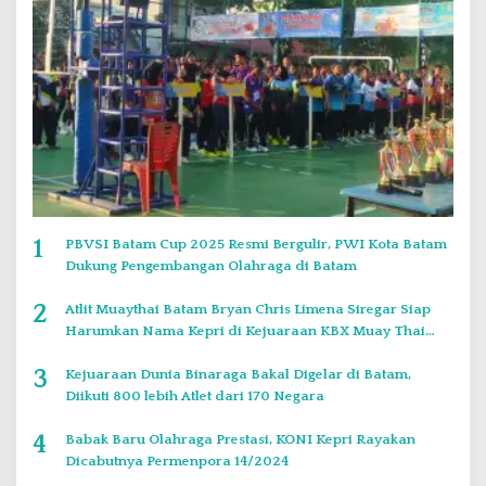
1
PBVSI Batam Cup 2025 Resmi Bergulir, PWI Kota Batam
Dukung Pengembangan Olahraga di Batam
2
Atlit Muaythai Batam Bryan Chris Limena Siregar Siap
Harumkan Nama Kepri di Kejuaraan KBX Muay Thai
Event Singapore
3
Kejuaraan Dunia Binaraga Bakal Digelar di Batam,
Diikuti 800 lebih Atlet dari 170 Negara
4
Babak Baru Olahraga Prestasi, KONI Kepri Rayakan
Dicabutnya Permenpora 14/2024