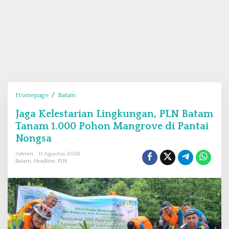
Homepage
/
Batam
J
a
Jaga Kelestarian Lingkungan, PLN Batam
g
Tanam 1.000 Pohon Mangrove di Pantai
a
K
Nongsa
e
Admin
11 Agustus 2024
l
Batam
,
Headline
,
PLN
e
s
t
a
r
i
a