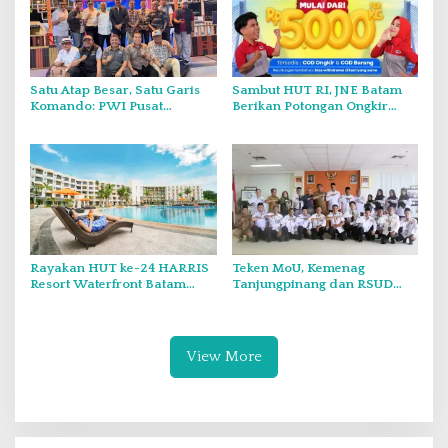
Satu Atap Besar, Satu Garis
Sambut HUT RI, JNE Batam
Komando: PWI Pusat
Berikan Potongan Ongkir
Tegaskan KJK Wajib Tunduk
Hingga Rp5.000
pada PWI Kepri
Rayakan HUT ke-24 HARRIS
Teken MoU, Kemenag
Resort Waterfront Batam
Tanjungpinang dan RSUD
Gelar Giveaway Spesial dan
Raja Ahmad Tabib Perkuat
Diskon Menginap 24 Persen
Layanan Kerohanian Pasien
View More