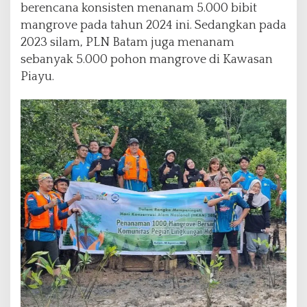
i
berencana konsisten menanam 5.000 bibit
P
mangrove pada tahun 2024 ini. Sedangkan pada
a
2023 silam, PLN Batam juga menanam
n
t
sebanyak 5.000 pohon mangrove di Kawasan
a
Piayu.
i
N
o
n
g
s
a