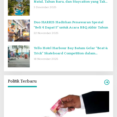
Natal, Tahun Baru, dan Staycation yang Tak
Terlupakan di Desember 2025
3 Desember 2025
Duo HARRIS Hadirkan Penawaran Spesial
“Beli 4 Dapat 5” untuk Acara BBQ Akhir Tahun
22 November 2025
Yello Hotel Harbour Bay Batam Gelar “Beat &
Trick” Skateboard Competition dalam
Perayaan Anniversary ke-2
18 November 2025
Politik Terbaru