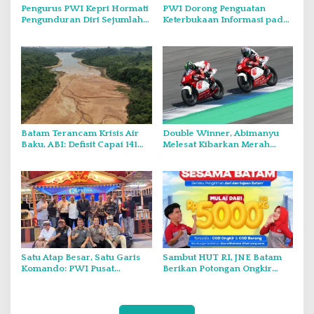
Pengurus PWI Kepri Hormati
PWI Dorong Penguatan
Pengunduran Diri Sejumlah
Keterbukaan Informasi pada
Anggota, Koordinasikan
Forum Konsultasi Publik
Administrasi dengan PWI
Diskominfo Kepri
Pusat
Batam Terancam Krisis Air
Double Winner, Abimanyu
Baku, ABI: Defisit Capai 141
Melesat Kibarkan Merah
Juta Meter Kubik per Tahun
Putih Dua Kali di Thailand
Satu Atap Besar, Satu Garis
Sambut HUT RI, JNE Batam
Komando: PWI Pusat
Berikan Potongan Ongkir
Tegaskan KJK Wajib Tunduk
Hingga Rp5.000
pada PWI Kepri