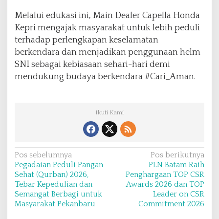
Melalui edukasi ini, Main Dealer Capella Honda
Kepri mengajak masyarakat untuk lebih peduli
terhadap perlengkapan keselamatan
berkendara dan menjadikan penggunaan helm
SNI sebagai kebiasaan sehari-hari demi
mendukung budaya berkendara #Cari_Aman.
Ikuti Kami
N
Pos sebelumnya
Pos berikutnya
Pegadaian Peduli Pangan
PLN Batam Raih
a
Sehat (Qurban) 2026,
Penghargaan TOP CSR
v
Tebar Kepedulian dan
Awards 2026 dan TOP
Semangat Berbagi untuk
Leader on CSR
i
Masyarakat Pekanbaru
Commitment 2026
g