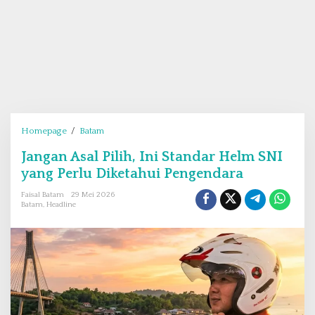
Homepage
/
Batam
J
a
Jangan Asal Pilih, Ini Standar Helm SNI
n
yang Perlu Diketahui Pengendara
g
a
Faisal Batam
29 Mei 2026
n
Batam
,
Headline
A
s
a
l
P
i
l
i