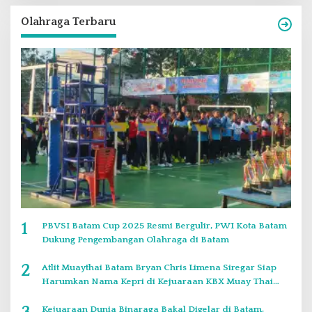
Olahraga Terbaru
1
PBVSI Batam Cup 2025 Resmi Bergulir, PWI Kota Batam
Dukung Pengembangan Olahraga di Batam
2
Atlit Muaythai Batam Bryan Chris Limena Siregar Siap
Harumkan Nama Kepri di Kejuaraan KBX Muay Thai
Event Singapore
Kejuaraan Dunia Binaraga Bakal Digelar di Batam,