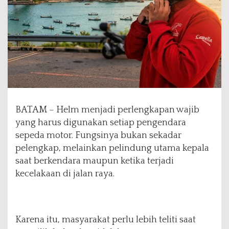
h
,
I
n
i
S
t
a
n
d
BATAM – Helm menjadi perlengkapan wajib
a
yang harus digunakan setiap pengendara
r
H
sepeda motor. Fungsinya bukan sekadar
e
pelengkap, melainkan pelindung utama kepala
l
saat berkendara maupun ketika terjadi
m
kecelakaan di jalan raya.
S
N
I
y
a
Karena itu, masyarakat perlu lebih teliti saat
n