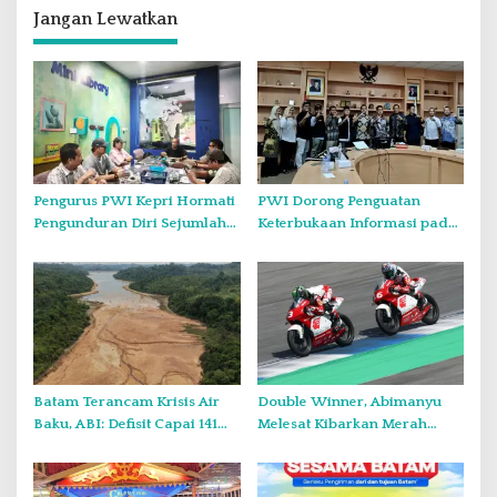
a
Jangan Lewatkan
s
i
p
o
s
Pengurus PWI Kepri Hormati
PWI Dorong Penguatan
Pengunduran Diri Sejumlah
Keterbukaan Informasi pada
Anggota, Koordinasikan
Forum Konsultasi Publik
Administrasi dengan PWI
Diskominfo Kepri
Pusat
Batam Terancam Krisis Air
Double Winner, Abimanyu
Baku, ABI: Defisit Capai 141
Melesat Kibarkan Merah
Juta Meter Kubik per Tahun
Putih Dua Kali di Thailand