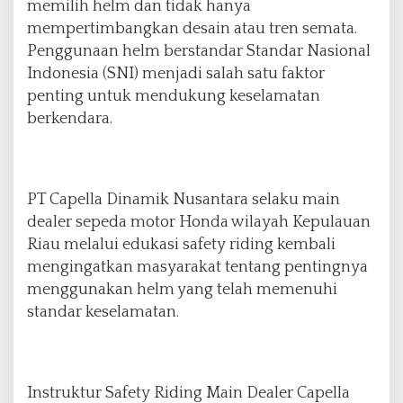
memilih helm dan tidak hanya
g
mempertimbangkan desain atau tren semata.
P
e
Penggunaan helm berstandar Standar Nasional
r
Indonesia (SNI) menjadi salah satu faktor
l
penting untuk mendukung keselamatan
u
berkendara.
D
i
k
e
t
PT Capella Dinamik Nusantara selaku main
a
dealer sepeda motor Honda wilayah Kepulauan
h
Riau melalui edukasi safety riding kembali
u
i
mengingatkan masyarakat tentang pentingnya
P
menggunakan helm yang telah memenuhi
e
standar keselamatan.
n
g
e
n
d
Instruktur Safety Riding Main Dealer Capella