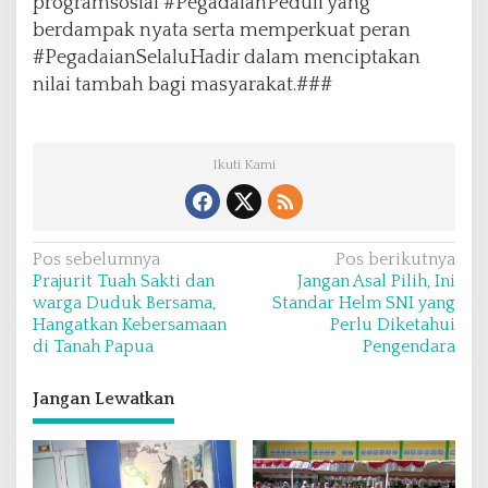
programsosial #PegadaianPeduli yang
berdampak nyata serta memperkuat peran
#PegadaianSelaluHadir dalam menciptakan
nilai tambah bagi masyarakat.###
Ikuti Kami
N
Pos sebelumnya
Pos berikutnya
Prajurit Tuah Sakti dan
Jangan Asal Pilih, Ini
a
warga Duduk Bersama,
Standar Helm SNI yang
v
Hangatkan Kebersamaan
Perlu Diketahui
di Tanah Papua
Pengendara
i
g
Jangan Lewatkan
a
s
i