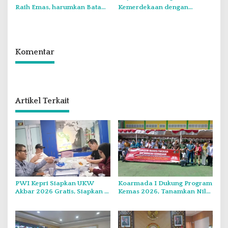
Raih Emas, harumkan Batam
Kemerdekaan dengan
di Internasional Choir
Flavours of Nusantara di
Festival di Thailand
Grand Mercure Batam Centre
Komentar
Artikel Terkait
PWI Kepri Siapkan UKW
Koarmada I Dukung Program
Akbar 2026 Gratis, Siapkan 6
Kemas 2026, Tanamkan Nilai
Kelompok dengan Verifikasi
Kebangsaan Kepada
Ketat
Generasi Muda