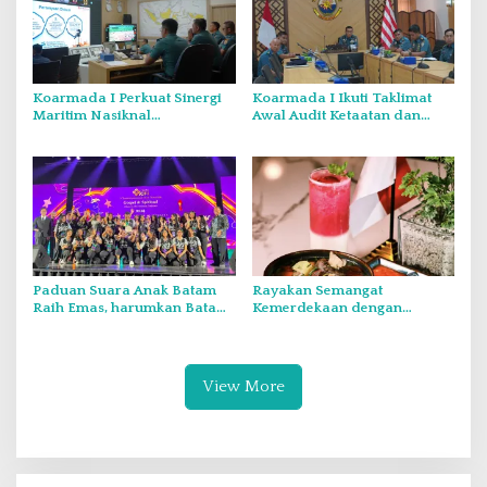
Koarmada I Perkuat Sinergi
Koarmada I Ikuti Taklimat
Maritim Nasiknal
Awal Audit Ketaatan dan
Kementerian dan Lembaga
Audit Itjen TNI Periode III TA
Melalui Rakor Pengamanan
2026 Secara Vicon
Laut Natuna Utara
Paduan Suara Anak Batam
Rayakan Semangat
Raih Emas, harumkan Batam
Kemerdekaan dengan
di Internasional Choir
Flavours of Nusantara di
Festival di Thailand
Grand Mercure Batam Centre
View More