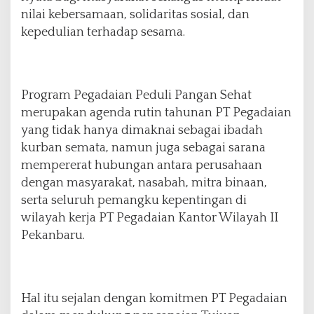
2
nilai kebersamaan, solidaritas sosial, dan
6
kepedulian terhadap sesama.
,
T
e
b
a
Program Pegadaian Peduli Pangan Sehat
r
merupakan agenda rutin tahunan PT Pegadaian
K
yang tidak hanya dimaknai sebagai ibadah
e
kurban semata, namun juga sebagai sarana
p
e
mempererat hubungan antara perusahaan
d
dengan masyarakat, nasabah, mitra binaan,
u
serta seluruh pemangku kepentingan di
l
wilayah kerja PT Pegadaian Kantor Wilayah II
i
a
Pekanbaru.
n
d
a
n
Hal itu sejalan dengan komitmen PT Pegadaian
S