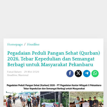
Homepage
/
Headline
P
e
Pegadaian Peduli Pangan Sehat (Qurban)
g
2026, Tebar Kepedulian dan Semangat
a
d
Berbagi untuk Masyarakat Pekanbaru
a
Faisal Batam
29 Mei 2026
i
Headline
,
Nasional
a
n
P
e
d
u
l