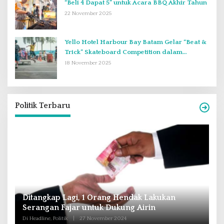
“Beli 4 Dapat 5” untuk Acara BBQ Akhir Tahun
22 November 2025
Yello Hotel Harbour Bay Batam Gelar “Beat &
Trick” Skateboard Competition dalam
Perayaan Anniversary ke-2
18 November 2025
Politik Terbaru
Andra Soni : Perbaiki Pendidikan dan
R
Tingkatkan SDM Untuk Banten Lebih Maju
T
M
Di Headline, Nasional, Politik
|
16 Oktober 2024
Di 