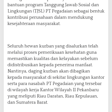
a
bantuan program Tanggung Jawab Sosial dan
r
Lingkungan (TJSL) PT Pegadaian sebagai bentuk
a
kontribusi perusahaan dalam mendukung
k
kesejahteraan masyarakat.
a
t
P
e
k
Seluruh hewan kurban yang disalurkan telah
a
melalui proses pemeriksaan kesehatan guna
n
memastikan kualitas dan kelayakan sebelum
b
a
didistribusikan kepada penerima manfaat.
r
Nantinya, daging kurban akan dibagikan
u
kepada masyarakat di sekitar lingkungan kantor
serta para nasabah PT Pegadaian yang tersebar
di wilayah kerja Kantor Wilayah II Pekanbaru
yang meliputi Riau Daratan, Riau Kepulauan,
dan Sumatera Barat.