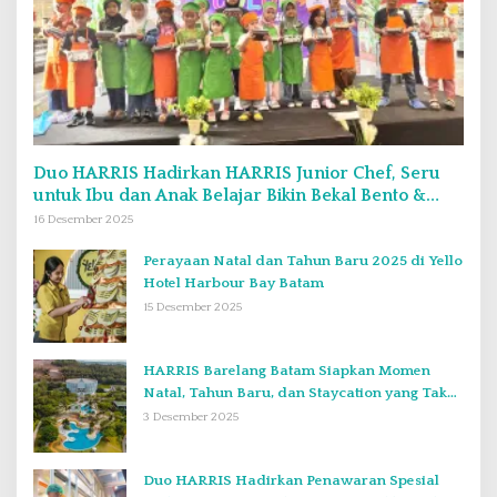
Duo HARRIS Hadirkan HARRIS Junior Chef, Seru
untuk Ibu dan Anak Belajar Bikin Bekal Bento &
Kimbab
16 Desember 2025
Perayaan Natal dan Tahun Baru 2025 di Yello
Hotel Harbour Bay Batam
15 Desember 2025
HARRIS Barelang Batam Siapkan Momen
Natal, Tahun Baru, dan Staycation yang Tak
Terlupakan di Desember 2025
3 Desember 2025
Duo HARRIS Hadirkan Penawaran Spesial