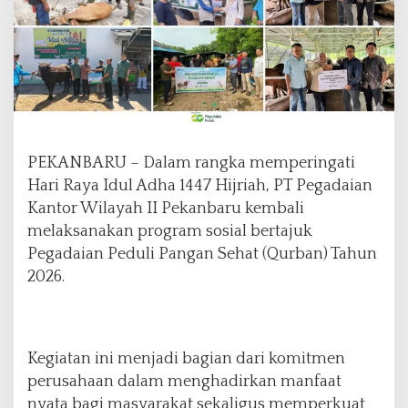
i
P
a
n
g
a
n
S
PEKANBARU – Dalam rangka memperingati
e
h
Hari Raya Idul Adha 1447 Hijriah, PT Pegadaian
a
Kantor Wilayah II Pekanbaru kembali
t
melaksanakan program sosial bertajuk
(
Pegadaian Peduli Pangan Sehat (Qurban) Tahun
Q
u
2026.
r
b
a
n
Kegiatan ini menjadi bagian dari komitmen
)
perusahaan dalam menghadirkan manfaat
2
0
nyata bagi masyarakat sekaligus memperkuat