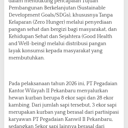
dalam mendukung pencapaian Tujuan
e
m
Pembangunan Berkelanjutan (Sustainable
a
Development Goals/SDGs), khususnya Tanpa
n
Kelaparan (Zero Hunger) melalui penyediaan
g
pangan sehat dan bergizi bagi masyarakat, dan
a
t
Kehidupan Sehat dan Sejahtera (Good Health
B
and Well-being) melalui distribusi pangan
e
layak konsumsi kepada masyarakat yang
r
membutuhkan.
b
a
g
i
u
Pada pelaksanaan tahun 2026 ini, PT Pegadaian
n
Kantor Wilayah II Pekanbaru menyalurkan
t
hewan kurban berupa 8 ekor sapi dan 28 ekor
u
k
kambing. Dari jumlah sapi tersebut, 3 ekor sapi
M
merupakan kurban yang berasal dari partisipasi
a
karyawan PT Pegadaian Kanwil Il Pekanbaru,
s
sedangkan 5ekor sapi lainnya berasal dari
y