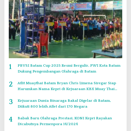
1
PBVSI Batam Cup 2025 Resmi Bergulir, PWI Kota Batam
Dukung Pengembangan Olahraga di Batam
2
Atlit Muaythai Batam Bryan Chris Limena Siregar Siap
Harumkan Nama Kepri di Kejuaraan KBX Muay Thai
Event Singapore
3
Kejuaraan Dunia Binaraga Bakal Digelar di Batam,
Diikuti 800 lebih Atlet dari 170 Negara
4
Babak Baru Olahraga Prestasi, KONI Kepri Rayakan
Dicabutnya Permenpora 14/2024