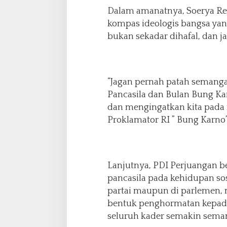
c
Dalam amanatnya, Soerya Re
a
kompas ideologis bangsa yan
s
bukan sekadar dihafal, dan ja
i
l
a
M
e
“Jagan pernah patah semanga
s
Pancasila dan Bulan Bung K
k
dan mengingatkan kita pada n
i
D
Proklamator RI ” Bung Karno”
i
g
u
y
Lanjutnya, PDI Perjuangan b
u
pancasila pada kehidupan sosi
r
H
partai maupun di parlemen,
u
bentuk penghormatan kepada 
j
seluruh kader semakin sema
a