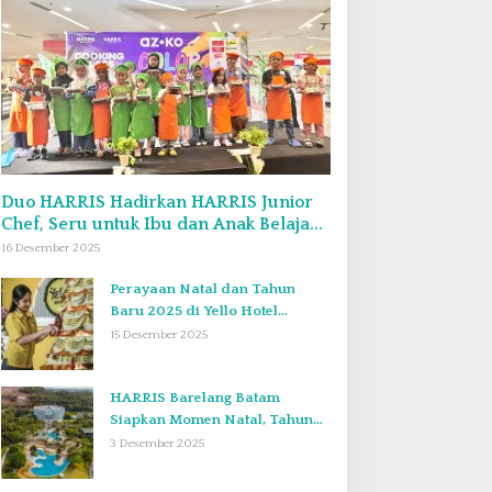
Duo HARRIS Hadirkan HARRIS Junior
Chef, Seru untuk Ibu dan Anak Belajar
Bikin Bekal Bento & Kimbab
16 Desember 2025
Perayaan Natal dan Tahun
Baru 2025 di Yello Hotel
Harbour Bay Batam
15 Desember 2025
HARRIS Barelang Batam
Siapkan Momen Natal, Tahun
Baru, dan Staycation yang Tak
3 Desember 2025
Terlupakan di Desember 2025