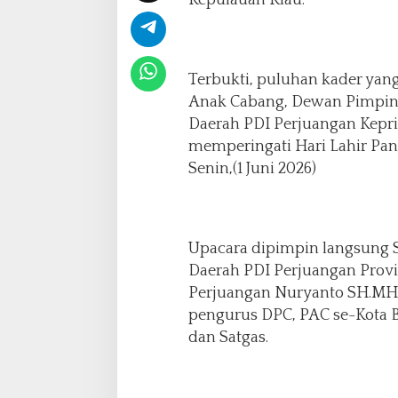
Kepulauan Riau.
a
k
a
n
U
Terbukti, puluhan kader yang
p
Anak Cabang, Dewan Pimpin
a
Daerah PDI Perjuangan Kepri
c
a
memperingati Hari Lahir Panc
r
Senin,(1 Juni 2026)
a
H
a
r
Upacara dipimpin langsung 
i
L
Daerah PDI Perjuangan Provi
a
Perjuangan Nuryanto SH.MH b
h
pengurus DPC, PAC se-Kota B
i
dan Satgas.
r
P
a
n