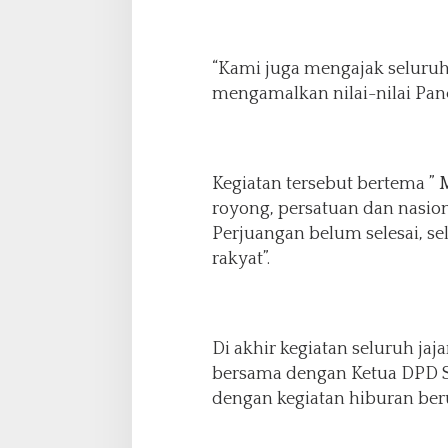
n
“Kami juga mengajak seluru
mengamalkan nilai-nilai Panc
Kegiatan tersebut bertema ”
royong, persatuan dan nasio
Perjuangan belum selesai, s
rakyat”.
Di akhir kegiatan seluruh ja
bersama dengan Ketua DPD S
dengan kegiatan hiburan beru