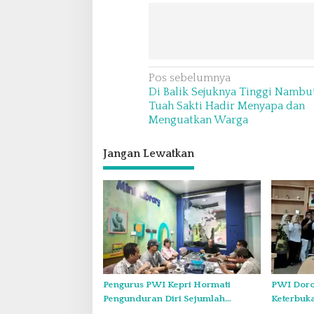
N
Pos sebelumnya
Di Balik Sejuknya Tinggi Nambut,
a
Tuah Sakti Hadir Menyapa dan
v
Menguatkan Warga
i
Jangan Lewatkan
g
a
s
i
p
o
s
Pengurus PWI Kepri Hormati
PWI Doro
Pengunduran Diri Sejumlah
Keterbuk
Anggota, Koordinasikan
Forum Kon