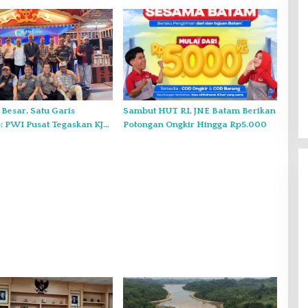
o Kepri
 Besar, Satu Garis
Sambut HUT RI, JNE Batam Berikan
 PWI Pusat Tegaskan KJK
Potongan Ongkir Hingga Rp5.000
nduk pada PWI Kepri
Gelar Syukuran Atas Kemenangan
Maulana-Diza, MPC Pemuda
Pancasila Siap Kawal Sampai
Di Headline, Politik
|
11 Desember 2024
Pelantikan