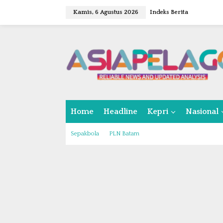
L
Kamis, 6 Agustus 2026
Indeks Berita
e
w
a
t
i
k
e
k
o
n
Home
Headline
Kepri
Nasional
t
e
n
Sepakbola
PLN Batam