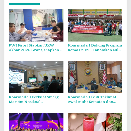
PWI Kepri Siapkan UKW
Koarmada I Dukung Program
Akbar 2026 Gratis, Siapkan 6
Kemas 2026, Tanamkan Nilai
Kelompok dengan Verifikasi
Kebangsaan Kepada
Ketat
Generasi Muda
Koarmada I Perkuat Sinergi
Koarmada I Ikuti Taklimat
Maritim Nasiknal
Awal Audit Ketaatan dan
Kementerian dan Lembaga
Audit Itjen TNI Periode III TA
Melalui Rakor Pengamanan
2026 Secara Vicon
Laut Natuna Utara