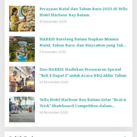
Perayaan Natal dan Tahun Baru 2025 di Yello
Hotel Harbour Bay Batam
15 Desember 2025
HARRIS Barelang Batam Siapkan Momen
Natal, Tahun Baru, dan Staycation yang Tak
Terlupakan di Desember 2025
3 Desember 2025
Duo HARRIS Hadirkan Penawaran Spesial
“Beli 4 Dapat 5” untuk Acara BBQ Akhir Tahun
22 November 2025
Yello Hotel Harbour Bay Batam Gelar “Beat &
Trick” Skateboard Competition dalam
Perayaan Anniversary ke-2
18 November 2025