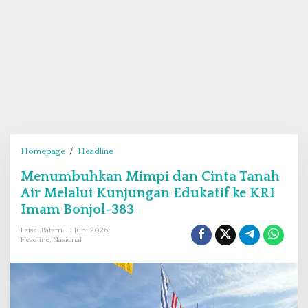
Homepage
/
Headline
M
e
Menumbuhkan Mimpi dan Cinta Tanah
n
Air Melalui Kunjungan Edukatif ke KRI
u
m
Imam Bonjol-383
b
Faisal Batam
1 Juni 2026
u
Headline
,
Nasional
h
k
a
n
M