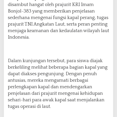
disambut hangat oleh prajurit KRI Imam
e
K
Bonjol-383 yang memberikan penjelasan
R
sederhana mengenai fungsi kapal perang, tugas
I
prajurit TNI Angkatan Laut, serta peran penting
I
menjaga keamanan dan kedaulatan wilayah laut
m
a
Indonesia.
m
B
o
n
Dalam kunjungan tersebut, para siswa diajak
j
berkeliling melihat beberapa bagian kapal yang
o
l
dapat diakses pengunjung. Dengan penuh
-
antusias, mereka mengamati berbagai
3
perlengkapan kapal dan mendengarkan
8
penjelasan dari prajurit mengenai kehidupan
3
sehari-hari para awak kapal saat menjalankan
tugas operasi di laut.