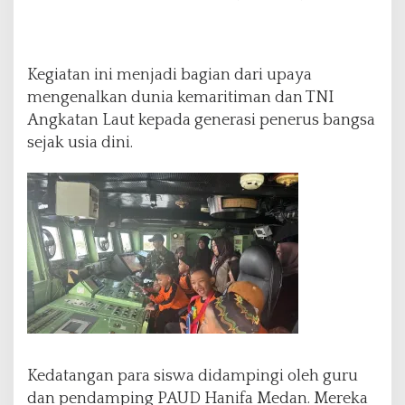
l
a
l
u
Kegiatan ini menjadi bagian dari upaya
i
K
mengenalkan dunia kemaritiman dan TNI
u
Angkatan Laut kepada generasi penerus bangsa
n
sejak usia dini.
j
u
n
g
a
n
E
d
u
k
a
t
i
Kedatangan para siswa didampingi oleh guru
f
dan pendamping PAUD Hanifa Medan. Mereka
k