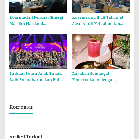
Koarmada I Perkuat Sinergi
Koarmada I Ikuti Taklimat
Maritim Nasiknal
Awal Audit Ketaatan dan
Kementerian dan Lembaga
Audit Itjen TNI Periode III TA
Melalui Rakor Pengamanan
2026 Secara Vicon
Laut Natuna Utara
Paduan Suara Anak Batam
Rayakan Semangat
Raih Emas, harumkan Batam
Kemerdekaan dengan
di Internasional Choir
Flavours of Nusantara di
Festival di Thailand
Grand Mercure Batam Centre
Komentar
Artikel Terkait