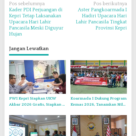
N
Pos sebelumnya
Pos berikutnya
Kader PDI Perjuangan di
Aster Pangkoarmada I
a
Kepri Tetap Laksanakan
Hadiri Upacara Hari
v
Upacara Hari Lahir
Lahir Pancasila Tingkat
Pancasila Meski Diguyur
Provinsi Kepri
i
Hujan
g
a
Jangan Lewatkan
s
i
p
o
s
PWI Kepri Siapkan UKW
Koarmada I Dukung Program
Akbar 2026 Gratis, Siapkan 6
Kemas 2026, Tanamkan Nilai
Kelompok dengan Verifikasi
Kebangsaan Kepada
Ketat
Generasi Muda