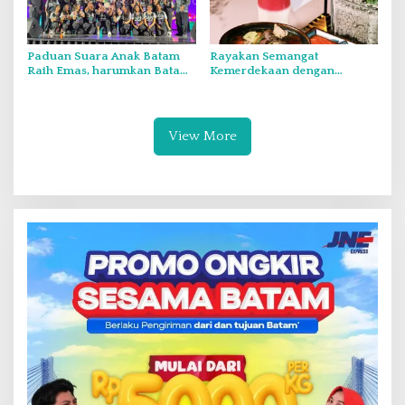
Paduan Suara Anak Batam
Rayakan Semangat
Raih Emas, harumkan Batam
Kemerdekaan dengan
di Internasional Choir
Flavours of Nusantara di
Festival di Thailand
Grand Mercure Batam Centre
View More