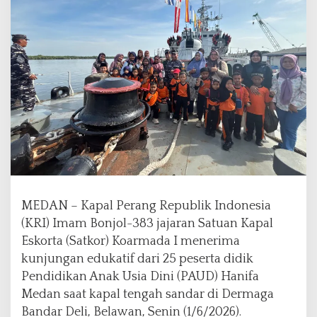
i
m
p
i
d
a
n
C
i
n
t
a
T
a
MEDAN – Kapal Perang Republik Indonesia
n
a
(KRI) Imam Bonjol-383 jajaran Satuan Kapal
h
Eskorta (Satkor) Koarmada I menerima
A
kunjungan edukatif dari 25 peserta didik
i
Pendidikan Anak Usia Dini (PAUD) Hanifa
r
M
Medan saat kapal tengah sandar di Dermaga
e
Bandar Deli, Belawan, Senin (1/6/2026).