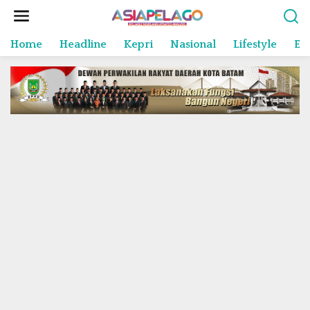
L
e
w
Home
Headline
Kepri
Nasional
Lifestyle
En
a
t
i
k
e
k
o
n
t
e
n