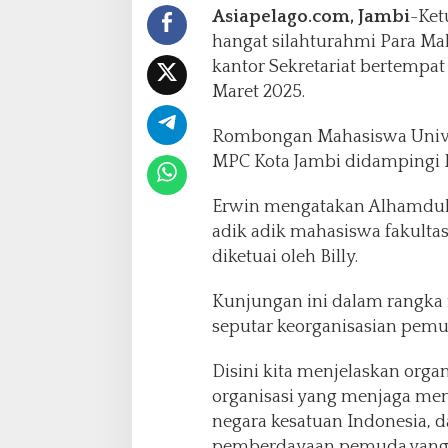
Asiapelago.com, Jambi
-Ket
hangat silahturahmi Para Ma
kantor Sekretariat bertempat 
Maret 2025.
Rombongan Mahasiswa Univer
MPC Kota Jambi didampingi 
Erwin mengatakan Alhamdulil
adik adik mahasiswa fakulta
diketuai oleh Billy.
Kunjungan ini dalam rangka 
seputar keorganisasian pemu
Disini kita menjelaskan org
organisasi yang menjaga me
negara kesatuan Indonesia, 
pemberdayaan pemuda.yang te