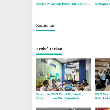
Kibarkan Merah Putih Dua Kali di
Komando:
Thailand
Wajib Tu
Komentar
Artikel Terkait
Pengurus PWI Kepri Hormati
PWI Doro
Pengunduran Diri Sejumlah
Keterbuk
Anggota, Koordinasikan
Forum Kon
Administrasi dengan PWI Pusat
Diskominf