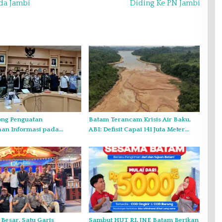
da Jambi
Diding Ke PN Jambi
ng Penguatan
Batam Terancam Krisis Air Baku,
aan Informasi pada
ABI: Defisit Capai 141 Juta Meter
sultasi Publik
Kubik per Tahun
o Kepri
 Besar, Satu Garis
Sambut HUT RI, JNE Batam Berikan