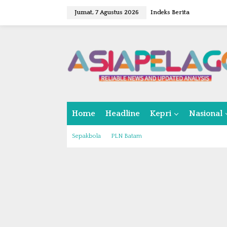
L
Jumat, 7 Agustus 2026
Indeks Berita
e
w
a
t
i
k
e
k
o
n
Home
Headline
Kepri
Nasional
t
e
n
Sepakbola
PLN Batam