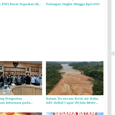
 PWI Pusat Tegaskan KJK
Potongan Ongkir Hingga Rp5.000
nduk pada PWI Kepri
Gelar Syukuran Atas Kemenangan
ng Penguatan
Batam Terancam Krisis Air Baku,
Maulana-Diza, MPC Pemuda
aan Informasi pada
ABI: Defisit Capai 141 Juta Meter
Pancasila Siap Kawal Sampai
Di Headline, Politik
|
11 Desember 2024
sultasi Publik
Kubik per Tahun
Pelantikan
o Kepri