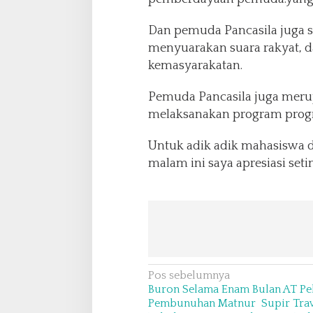
Dan pemuda Pancasila juga s
menyuarakan suara rakyat, da
kemasyarakatan.
Pemuda Pancasila juga meru
melaksanakan program progr
Untuk adik adik mahasiswa d
malam ini saya apresiasi seti
N
Pos sebelumnya
Buron Selama Enam Bulan AT Pe
a
Pembunuhan Matnur Supir Trav