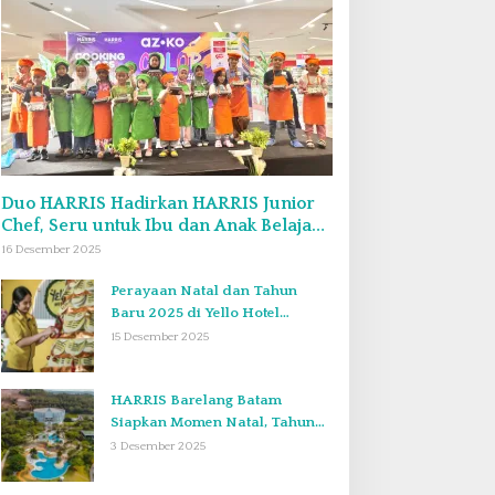
Duo HARRIS Hadirkan HARRIS Junior
Chef, Seru untuk Ibu dan Anak Belajar
Bikin Bekal Bento & Kimbab
16 Desember 2025
Perayaan Natal dan Tahun
Baru 2025 di Yello Hotel
Harbour Bay Batam
15 Desember 2025
HARRIS Barelang Batam
Siapkan Momen Natal, Tahun
Baru, dan Staycation yang Tak
3 Desember 2025
Terlupakan di Desember 2025