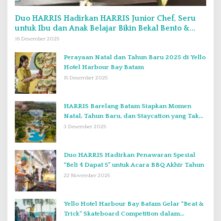
Duo HARRIS Hadirkan HARRIS Junior Chef, Seru
untuk Ibu dan Anak Belajar Bikin Bekal Bento &
Kimbab
16 Desember 2025
Perayaan Natal dan Tahun Baru 2025 di Yello
Hotel Harbour Bay Batam
15 Desember 2025
HARRIS Barelang Batam Siapkan Momen
Natal, Tahun Baru, dan Staycation yang Tak
Terlupakan di Desember 2025
3 Desember 2025
Duo HARRIS Hadirkan Penawaran Spesial
“Beli 4 Dapat 5” untuk Acara BBQ Akhir Tahun
22 November 2025
Yello Hotel Harbour Bay Batam Gelar “Beat &
Trick” Skateboard Competition dalam