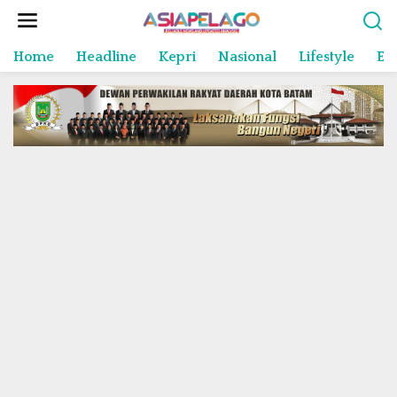
L
e
w
Home
Headline
Kepri
Nasional
Lifestyle
En
a
t
i
k
e
k
o
n
t
e
n