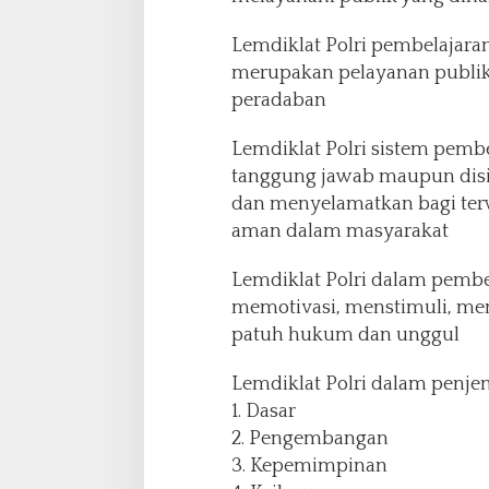
a
n
Lemdiklat Polri pembelajara
,
merupakan pelayanan publik 
K
e
peradaban
t
e
Lemdiklat Polri sistem pembe
r
tanggung jawab maupun disipl
a
dan menyelamatkan bagi ter
t
u
aman dalam masyarakat
r
a
Lemdiklat Polri dalam pembe
n
memotivasi, menstimuli, memb
S
patuh hukum dan unggul
o
s
i
Lemdiklat Polri dalam penje
a
1. Dasar
l
2. Pengembangan
d
3. Kepemimpinan
a
n