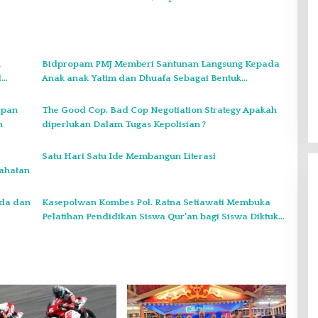
n
Bidpropam PMJ Memberi Santunan Langsung Kepada
l
Anak anak Yatim dan Dhuafa Sebagai Bentuk
Kepedulian Sosial
epan
The Good Cop, Bad Cop Negotiation Strategy Apakah
n
diperlukan Dalam Tugas Kepolisian ?
Satu Hari Satu Ide Membangun Literasi
jahatan
lda dan
Kasepolwan Kombes Pol. Ratna Setiawati Membuka
Pelatihan Pendidikan Siswa Qur’an bagi Siswa Diktuk
dan Bakomsus
Gelar Syukuran Atas Kemenangan
Maulana-Diza, MPC Pemuda
Pancasila Siap Kawal Sampai
Di Headline, Politik
|
11 Desember 2024
Pelantikan