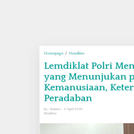
Homepage
/
Headline
L
e
Lemdiklat Polri Men
m
d
yang Menunjukan p
i
k
Kemanusiaan, Keter
l
Peradaban
a
t
P
By : Redaksi
2 April 2025
o
Headline
l
r
i