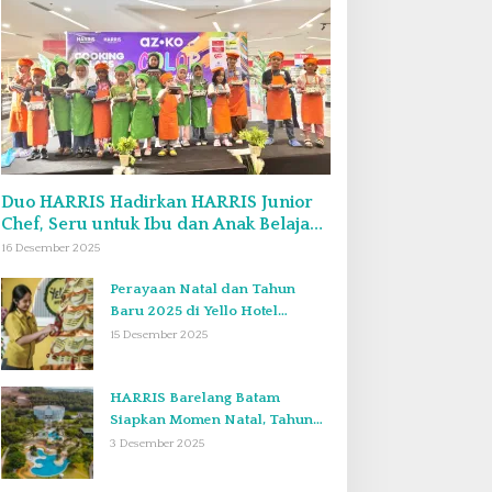
Duo HARRIS Hadirkan HARRIS Junior
Chef, Seru untuk Ibu dan Anak Belajar
Bikin Bekal Bento & Kimbab
16 Desember 2025
Perayaan Natal dan Tahun
Baru 2025 di Yello Hotel
Harbour Bay Batam
15 Desember 2025
HARRIS Barelang Batam
Siapkan Momen Natal, Tahun
Baru, dan Staycation yang Tak
3 Desember 2025
Terlupakan di Desember 2025