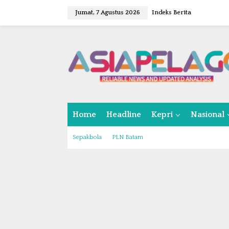
L
Jumat, 7 Agustus 2026
Indeks Berita
e
w
a
t
i
k
e
k
o
n
Home
Headline
Kepri
Nasional
t
e
n
Sepakbola
PLN Batam