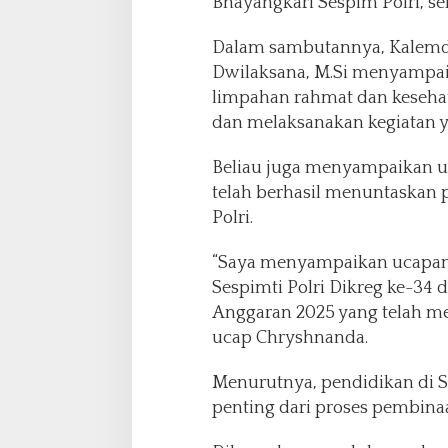
Bhayangkari Sespim Polri, s
n
2
Dalam sambutannya, Kalemdik
0
Dwilaksana, M.Si menyampaik
2
5
limpahan rahmat dan kesehat
:
dan melaksanakan kegiatan y
C
e
Beliau juga menyampaikan uc
t
telah berhasil menuntaskan
a
k
Polri.
S
D
“Saya menyampaikan ucapan 
M
Sespimti Polri Dikreg ke-34
U
Anggaran 2025 yang telah me
n
g
ucap Chryshnanda.
g
u
Menurutnya, pendidikan di 
l
penting dari proses pembina
M
e