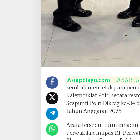
t
i
d
a
n
S
e
s
p
i
m
m
e
Asiapelago.com,
JAKARTA
n
kembali mencetak para pemim
P
o
Kalemdiklat Polri secara re
l
Sespimti Polri Dikreg ke-34
r
Tahun Anggaran 2025.
i
T
Acara tersebut turut dihadir
a
h
Perwakilan Imipas RI, Perwak
u