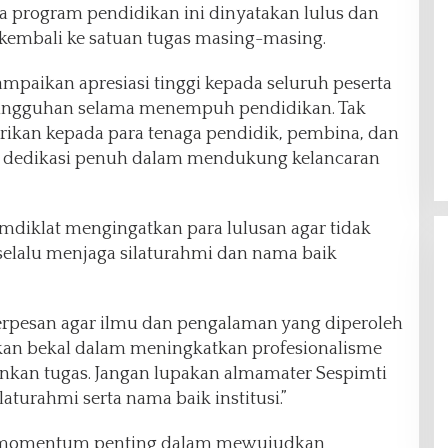
ua program pendidikan ini dinyatakan lulus dan
kembali ke satuan tugas masing-masing.
mpaikan apresiasi tinggi kepada seluruh peserta
sungguhan selama menempuh pendidikan. Tak
erikan kepada para tenaga pendidik, pembina, dan
n dedikasi penuh dalam mendukung kelancaran
diklat mengingatkan para lulusan agar tidak
elalu menjaga silaturahmi dan nama baik
berpesan agar ilmu dan pengalaman yang diperoleh
ikan bekal dalam meningkatkan profesionalisme
Gelar Syukuran Atas Kemenangan
ankan tugas. Jangan lupakan almamater Sespimti
Maulana-Diza, MPC Pemuda
aturahmi serta nama baik institusi.”
Pancasila Siap Kawal Sampai
Di Headline, Politik
|
11 Desember 2024
Pelantikan
i momentum penting dalam mewujudkan