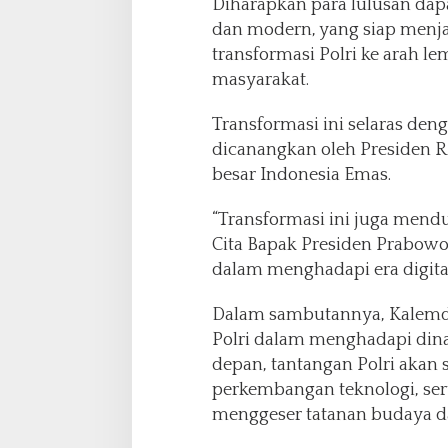
Diharapkan para lulusan dap
n
u
dan modern, yang siap menj
j
transformasi Polri ke arah 
u
masyarakat.
I
n
Transformasi ini selaras d
d
o
dicanangkan oleh Presiden 
n
besar Indonesia Emas.
e
s
“Transformasi ini juga men
i
Cita Bapak Presiden Prabo
a
E
dalam menghadapi era digitali
m
a
Dalam sambutannya, Kalemd
s
Polri dalam menghadapi din
depan, tantangan Polri akan
perkembangan teknologi, ser
menggeser tatanan budaya da