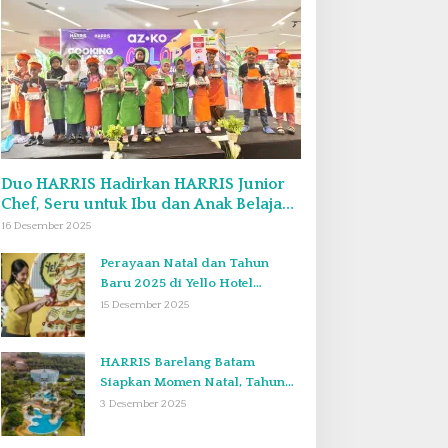
Duo HARRIS Hadirkan HARRIS Junior
Chef, Seru untuk Ibu dan Anak Belajar
Bikin Bekal Bento & Kimbab
16 Desember 2025
Perayaan Natal dan Tahun
Baru 2025 di Yello Hotel
Harbour Bay Batam
15 Desember 2025
HARRIS Barelang Batam
Siapkan Momen Natal, Tahun
Baru, dan Staycation yang Tak
3 Desember 2025
Terlupakan di Desember 2025