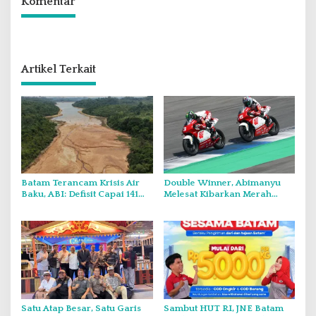
Komentar
Artikel Terkait
Batam Terancam Krisis Air
Double Winner, Abimanyu
Baku, ABI: Defisit Capai 141
Melesat Kibarkan Merah
Juta Meter Kubik per Tahun
Putih Dua Kali di Thailand
Satu Atap Besar, Satu Garis
Sambut HUT RI, JNE Batam