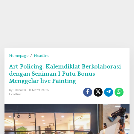
Homepage
/
Headline
A
r
Art Policing, Kalemdiklat Berkolaborasi
t
dengan Seniman I Putu Bonus
P
o
Menggelar live Painting
l
By : Redaksi
8 Maret 2025
i
Headline
c
i
n
g
,
K
a