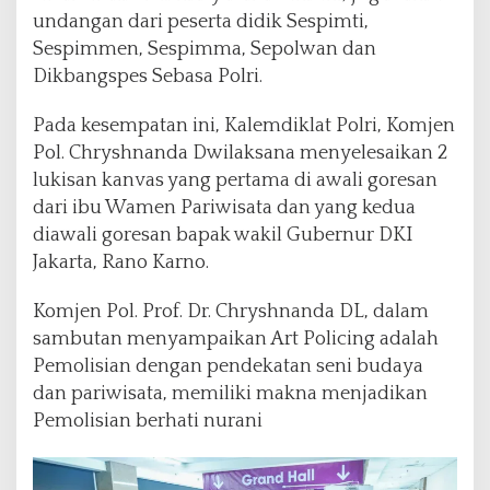
d
undangan dari peserta didik Sespimti,
e
Sespimmen, Sespimma, Sepolwan dan
n
Dikbangspes Sebasa Polri.
g
a
n
Pada kesempatan ini, Kalemdiklat Polri, Komjen
S
Pol. Chryshnanda Dwilaksana menyelesaikan 2
e
lukisan kanvas yang pertama di awali goresan
n
dari ibu Wamen Pariwisata dan yang kedua
i
m
diawali goresan bapak wakil Gubernur DKI
a
Jakarta, Rano Karno.
n
I
Komjen Pol. Prof. Dr. Chryshnanda DL, dalam
P
sambutan menyampaikan Art Policing adalah
u
t
Pemolisian dengan pendekatan seni budaya
u
dan pariwisata, memiliki makna menjadikan
B
Pemolisian berhati nurani
o
n
u