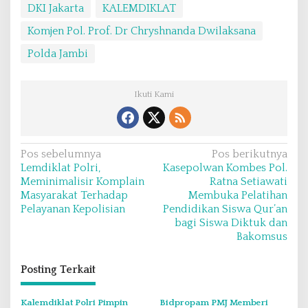
DKI Jakarta
KALEMDIKLAT
Komjen Pol. Prof. Dr Chryshnanda Dwilaksana
Polda Jambi
Ikuti Kami
N
Pos sebelumnya
Pos berikutnya
Lemdiklat Polri,
Kasepolwan Kombes Pol.
a
Meminimalisir Komplain
Ratna Setiawati
v
Masyarakat Terhadap
Membuka Pelatihan
Pelayanan Kepolisian
Pendidikan Siswa Qur’an
i
bagi Siswa Diktuk dan
g
Bakomsus
a
s
Posting Terkait
i
Kalemdiklat Polri Pimpin
Bidpropam PMJ Memberi