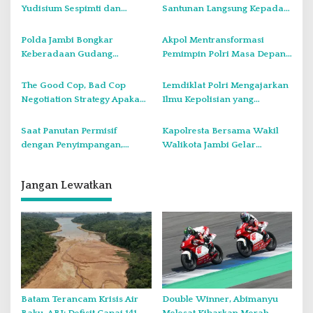
p
Yudisium Sespimti dan
Santunan Langsung Kepada
o
Sespimmen Polri Tahun 2025:
Anak anak Yatim dan Dhuafa
s
Cetak SDM Unggul Menuju
Sebagai Bentuk Kepedulian
Polda Jambi Bongkar
Akpol Mentransformasi
Indonesia Emas
Sosial
Keberadaan Gudang
Pemimpin Polri Masa Depan
Penyimpanan Tabung Gas
yang Profesional, Cerdas,
LPG Oplosan
Bermoral, dan Modern
The Good Cop, Bad Cop
Lemdiklat Polri Mengajarkan
Negotiation Strategy Apakah
Ilmu Kepolisian yang
diperlukan Dalam Tugas
Menunjukan pelayanan
Kepolisian ?
Publik bagi Kemanusiaan,
Saat Panutan Permisif
Kapolresta Bersama Wakil
Keteraturan Sosial dan
dengan Penyimpangan,
Walikota Jambi Gelar
Peradaban
Sejatinya Telah Mengajarkan
Roadshow Keliling Berbagi
Kesesatan dan Kejahatan
Sahur di Panti Asuhan.
Jangan Lewatkan
Batam Terancam Krisis Air
Double Winner, Abimanyu