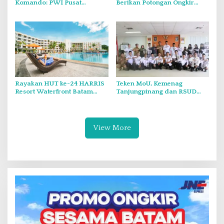
Komando: PWI Pusat
Berikan Potongan Ongkir
Tegaskan KJK Wajib Tunduk
Hingga Rp5.000
pada PWI Kepri
Rayakan HUT ke-24 HARRIS
Teken MoU, Kemenag
Resort Waterfront Batam
Tanjungpinang dan RSUD
Gelar Giveaway Spesial dan
Raja Ahmad Tabib Perkuat
Diskon Menginap 24 Persen
Layanan Kerohanian Pasien
View More