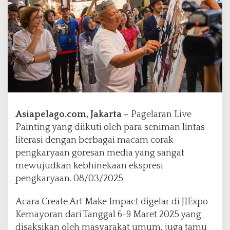
l
e
m
d
i
k
l
a
t
B
e
Asiapelago.com, Jakarta –
Pagelaran Live
r
Painting yang diikuti oleh para seniman lintas
k
literasi dengan berbagai macam corak
o
pengkaryaan goresan media yang sangat
l
a
mewujudkan kebhinekaan ekspresi
b
pengkaryaan. 08/03/2025
o
r
Acara Create Art Make Impact digelar di JIExpo
a
Kemayoran dari Tanggal 6-9 Maret 2025 yang
s
i
disaksikan oleh masyarakat umum, juga tamu