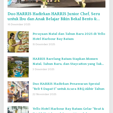
Duo HARRIS Hadirkan HARRIS Junior Chef, Seru
untuk Ibu dan Anak Belajar Bikin Bekal Bento &
Kimbab
16 Desember 2025
Perayaan Natal dan Tahun Baru 2025 di Yello
Hotel Harbour Bay Batam
15 Desember 2025
HARRIS Barelang Batam Siapkan Momen
Natal, Tahun Baru, dan Staycation yang Tak
Terlupakan di Desember 2025
3 Desember 2025
Duo HARRIS Hadirkan Penawaran Spesial
“Beli 4 Dapat 5” untuk Acara BBQ Akhir Tahun
22 November 2025
Yello Hotel Harbour Bay Batam Gelar “Beat &