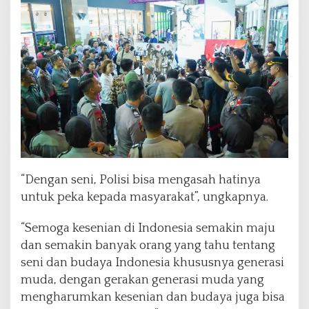
s
M
e
n
g
g
e
l
a
r
l
i
v
“Dengan seni, Polisi bisa mengasah hatinya
e
P
untuk peka kepada masyarakat”, ungkapnya.
a
i
“Semoga kesenian di Indonesia semakin maju
n
dan semakin banyak orang yang tahu tentang
t
seni dan budaya Indonesia khususnya generasi
i
n
muda, dengan gerakan generasi muda yang
g
mengharumkan kesenian dan budaya juga bisa