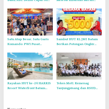
Baku, ABI: Defisit Capai 141
Melesat Kibarkan Merah
Juta Meter Kubik per Tahun
Putih Dua Kali di Thailand
Satu Atap Besar, Satu Garis
Sambut HUT RI, JNE Batam
Komando: PWI Pusat
Berikan Potongan Ongkir
Tegaskan KJK Wajib Tunduk
Hingga Rp5.000
pada PWI Kepri
Rayakan HUT ke-24 HARRIS
Teken MoU, Kemenag
Resort Waterfront Batam
Tanjungpinang dan RSUD
Gelar Giveaway Spesial dan
Raja Ahmad Tabib Perkuat
Diskon Menginap 24 Persen
Layanan Kerohanian Pasien