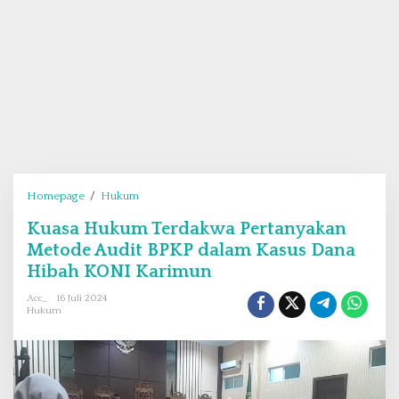
Homepage
/
Hukum
K
u
Kuasa Hukum Terdakwa Pertanyakan
a
Metode Audit BPKP dalam Kasus Dana
s
a
Hibah KONI Karimun
H
Acc_
16 Juli 2024
u
Hukum
k
u
m
T
e