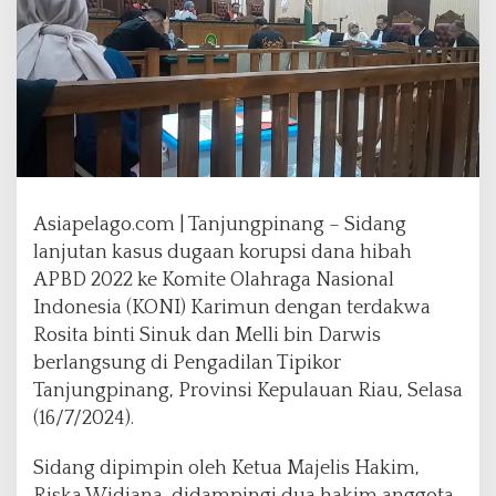
r
d
a
k
w
a
P
e
r
t
Asiapelago.com | Tanjungpinang – Sidang
a
lanjutan kasus dugaan korupsi dana hibah
n
APBD 2022 ke Komite Olahraga Nasional
y
a
Indonesia (KONI) Karimun dengan terdakwa
k
Rosita binti Sinuk dan Melli bin Darwis
a
berlangsung di Pengadilan Tipikor
n
Tanjungpinang, Provinsi Kepulauan Riau, Selasa
M
e
(16/7/2024).
t
o
Sidang dipimpin oleh Ketua Majelis Hakim,
d