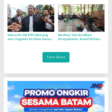
Peran Akademisi dalam
LPG Oplosan
Pemberantasan Judi Online
Inkracht, DK PWI Menang
Mediasi Tak Hasilkan
atas Gugatan Perdata Kasus
Kesepakatan, Ronal Belom
‘Cash Back’ Hendry Ch
Setujui Syarat dari Ahli Waris
Bangun dan Sayid
Ibu Rohima
Iskandarsyah
View More