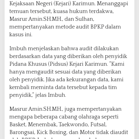
Kejaksaan Negeri (Kejari) Karimun. Menanggapi
a
temuan tersebut, kuasa hukum terdakwa,
H
i
Masrur Amin.SH.MH., dan Sulhan,
b
mempertanyakan metode audit BPKP dalam
a
kasus ini.
h
K
Imbuh menjelaskan bahwa audit dilakukan
O
N
berdasarkan data yang diberikan oleh penyidik
I
Pidana Khusus (Pidsus) Kejari Karimun. “Kami
K
hanya mengaudit sesuai data yang diberikan
a
oleh penyidik. Jika ada kekurangan data, kami
r
i
kembali meminta data tersebut kepada tim
m
penyidik,” jelas Imbuh.
u
n
Masrur Amin.SH.MH., juga mempertanyakan
mengapa beberapa cabang olahraga seperti
Basket, Menembak, Taekwondo, Futsal,
Barongsai, Kick Boxing, dan Motor tidak diaudit