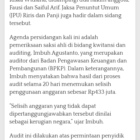
Riska Widiana, didampingi dua hakim anggota,
e
Fausi dan Saiful Arif. Jaksa Penuntut Umum
A
u
(JPU) Riris dan Panji juga hadir dalam sidang
d
tersebut.
i
t
Agenda persidangan kali ini adalah
B
pemeriksaan saksi ahli di bidang kwitansi dan
P
K
auditing, Imbuh Agustanto, yang merupakan
P
auditor dari Badan Pengawasan Keuangan dan
d
Pembangunan (BPKP). Dalam keterangannya,
a
Imbuh menyatakan bahwa hasil dari proses
l
a
audit selama 20 hari menemukan selisih
m
penggunaan anggaran sebesar Rp433 juta.
K
a
“Selisih anggaran yang tidak dapat
s
dipertanggungjawabkan tersebut dinilai
u
s
sebagai kerugian negara,” ujar Imbuh.
D
a
Audit ini dilakukan atas permintaan penyidik
n