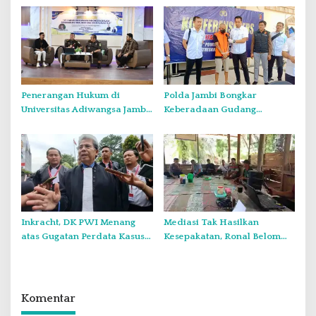
Perairan Pulau Bokori
Penerangan Hukum di
Polda Jambi Bongkar
Universitas Adiwangsa Jambi,
Keberadaan Gudang
Kejati Tekankan Pentingnya
Penyimpanan Tabung Gas
Peran Akademisi dalam
LPG Oplosan
Pemberantasan Judi Online
Inkracht, DK PWI Menang
Mediasi Tak Hasilkan
atas Gugatan Perdata Kasus
Kesepakatan, Ronal Belom
‘Cash Back’ Hendry Ch
Setujui Syarat dari Ahli Waris
Bangun dan Sayid
Ibu Rohima
Iskandarsyah
Komentar