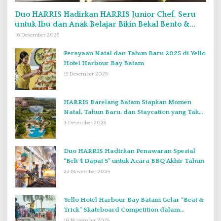
Duo HARRIS Hadirkan HARRIS Junior Chef, Seru
untuk Ibu dan Anak Belajar Bikin Bekal Bento &
Kimbab
16 Desember 2025
Perayaan Natal dan Tahun Baru 2025 di Yello
Hotel Harbour Bay Batam
15 Desember 2025
HARRIS Barelang Batam Siapkan Momen
Natal, Tahun Baru, dan Staycation yang Tak
Terlupakan di Desember 2025
3 Desember 2025
Duo HARRIS Hadirkan Penawaran Spesial
“Beli 4 Dapat 5” untuk Acara BBQ Akhir Tahun
22 November 2025
Yello Hotel Harbour Bay Batam Gelar “Beat &
Trick” Skateboard Competition dalam
Perayaan Anniversary ke-2
18 November 2025