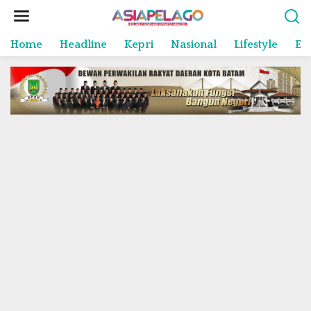
L
e
w
Home
Headline
Kepri
Nasional
Lifestyle
En
a
t
i
k
e
k
o
n
t
e
n