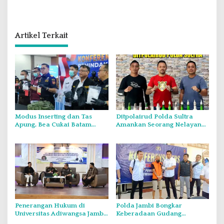
Artikel Terkait
Modus Inserting dan Tas
Ditpolairud Polda Sultra
Apung, Bea Cukai Batam
Amankan Seorang Nelayan
Ungkap Dua Kasus Narkotika
Penguna Bahan Peledak di
Perairan Pulau Bokori
Penerangan Hukum di
Polda Jambi Bongkar
Universitas Adiwangsa Jambi,
Keberadaan Gudang
Kejati Tekankan Pentingnya
Penyimpanan Tabung Gas