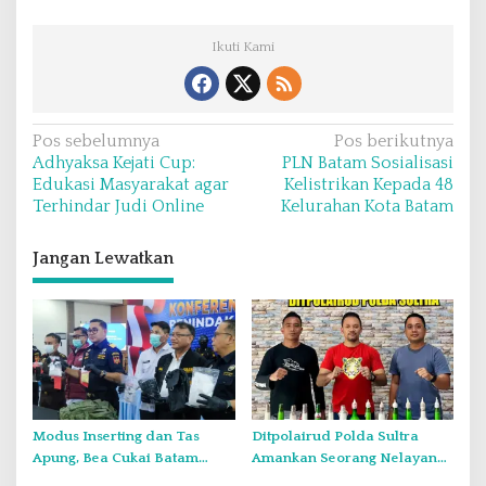
Ikuti Kami
N
Pos sebelumnya
Pos berikutnya
Adhyaksa Kejati Cup:
PLN Batam Sosialisasi
a
Edukasi Masyarakat agar
Kelistrikan Kepada 48
v
Terhindar Judi Online
Kelurahan Kota Batam
i
Jangan Lewatkan
g
a
s
i
p
o
Modus Inserting dan Tas
Ditpolairud Polda Sultra
s
Apung, Bea Cukai Batam
Amankan Seorang Nelayan
Ungkap Dua Kasus Narkotika
Penguna Bahan Peledak di