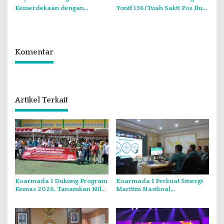
Kemerdekaan dengan
Yonif 136/Tuah Sakti Pos Ilu
Flavours of Nusantara di
Gelar Anjangsana di
Grand Mercure Batam Centre
Kampung Alukme
Komentar
Artikel Terkait
Koarmada I Dukung Program
Koarmada I Perkuat Sinergi
Kemas 2026, Tanamkan Nilai
Maritim Nasiknal
Kebangsaan Kepada
Kementerian dan Lembaga
Generasi Muda
Melalui Rakor Pengamanan
Laut Natuna Utara