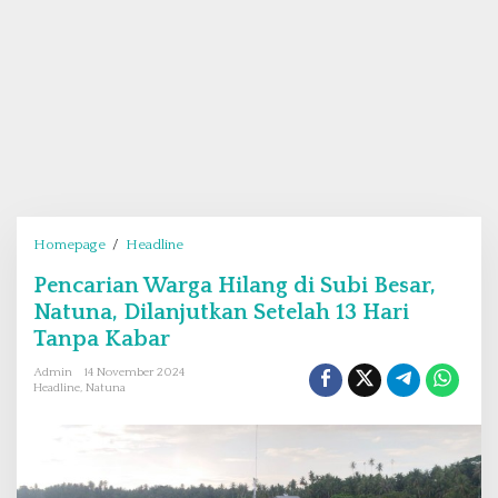
Homepage
/
Headline
P
e
Pencarian Warga Hilang di Subi Besar,
n
Natuna, Dilanjutkan Setelah 13 Hari
c
a
Tanpa Kabar
r
Admin
14 November 2024
i
Headline
,
Natuna
a
n
W
a
r