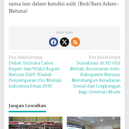
sama lain dalam kondisi sulit. (Red/Bani Adam-
Natuna)
Ikuti Kami
N
Pos sebelumnya
Pos berikutnya
Debat Terbuka Calon
Sosialisasi di SD 002
a
Bupati dan Wakil Bupati
Meliah, Kecamatan Subi,
v
Natuna 2024: Wadah
Kabupaten Natuna:
Penyampaian Visi Menuju
Membangun Kesadaran
i
Indonesia Emas 2045
Sosial dan Lingkungan
g
Bagi Generasi Muda
a
s
Jangan Lewatkan
i
p