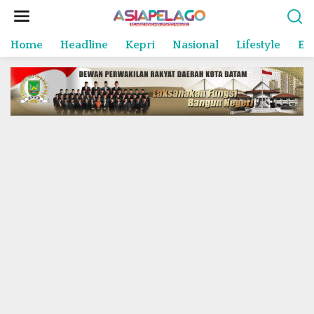
L
e
w
Home
Headline
Kepri
Nasional
Lifestyle
En
a
t
i
k
e
k
o
n
t
e
n