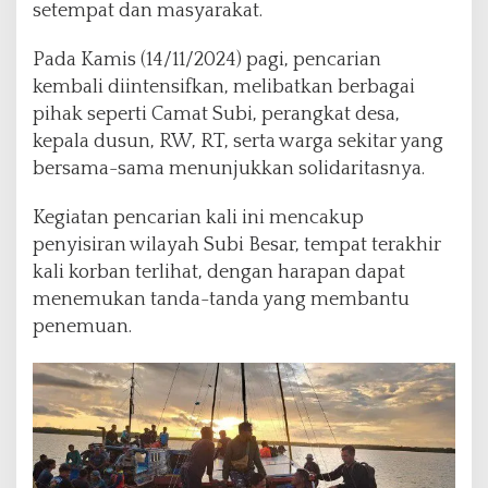
t
setempat dan masyarakat.
u
n
Pada Kamis (14/11/2024) pagi, pencarian
a
kembali diintensifkan, melibatkan berbagai
,
pihak seperti Camat Subi, perangkat desa,
D
i
kepala dusun, RW, RT, serta warga sekitar yang
l
bersama-sama menunjukkan solidaritasnya.
a
n
Kegiatan pencarian kali ini mencakup
j
penyisiran wilayah Subi Besar, tempat terakhir
u
t
kali korban terlihat, dengan harapan dapat
k
menemukan tanda-tanda yang membantu
a
penemuan.
n
S
e
t
e
l
a
h