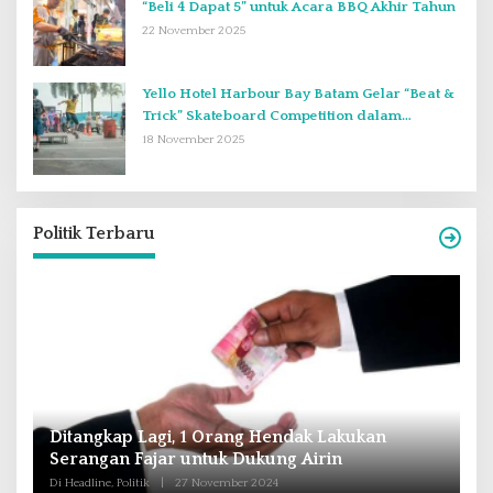
“Beli 4 Dapat 5” untuk Acara BBQ Akhir Tahun
22 November 2025
Yello Hotel Harbour Bay Batam Gelar “Beat &
Trick” Skateboard Competition dalam
Perayaan Anniversary ke-2
18 November 2025
Politik Terbaru
Andra Soni : Perbaiki Pendidikan dan
R
Tingkatkan SDM Untuk Banten Lebih Maju
T
M
Di Headline, Nasional, Politik
|
16 Oktober 2024
Di 