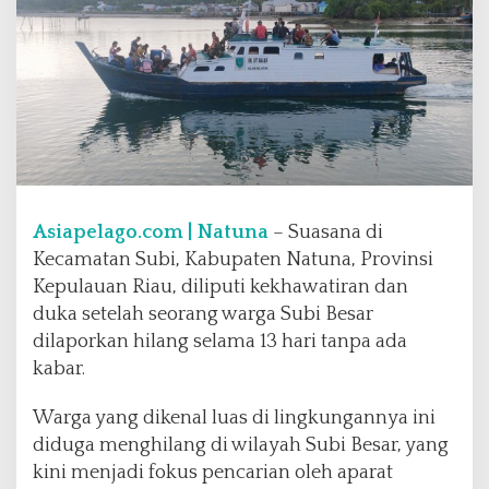
g
a
H
i
l
a
n
g
d
i
Asiapelago.com | Natuna
– Suasana di
S
u
Kecamatan Subi, Kabupaten Natuna, Provinsi
b
Kepulauan Riau, diliputi kekhawatiran dan
i
duka setelah seorang warga Subi Besar
B
dilaporkan hilang selama 13 hari tanpa ada
e
s
kabar.
a
r
Warga yang dikenal luas di lingkungannya ini
,
diduga menghilang di wilayah Subi Besar, yang
N
kini menjadi fokus pencarian oleh aparat
a