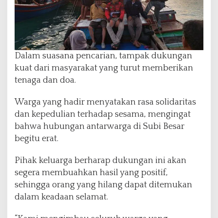
1
3
H
a
r
Dalam suasana pencarian, tampak dukungan
i
T
kuat dari masyarakat yang turut memberikan
a
tenaga dan doa.
n
p
Warga yang hadir menyatakan rasa solidaritas
a
dan kepedulian terhadap sesama, mengingat
K
a
bahwa hubungan antarwarga di Subi Besar
b
begitu erat.
a
r
Pihak keluarga berharap dukungan ini akan
segera membuahkan hasil yang positif,
sehingga orang yang hilang dapat ditemukan
dalam keadaan selamat.