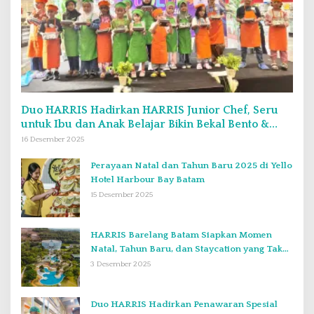
Duo HARRIS Hadirkan HARRIS Junior Chef, Seru
untuk Ibu dan Anak Belajar Bikin Bekal Bento &
Kimbab
16 Desember 2025
Perayaan Natal dan Tahun Baru 2025 di Yello
Hotel Harbour Bay Batam
15 Desember 2025
HARRIS Barelang Batam Siapkan Momen
Natal, Tahun Baru, dan Staycation yang Tak
Terlupakan di Desember 2025
3 Desember 2025
Duo HARRIS Hadirkan Penawaran Spesial