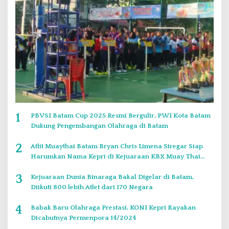
1
PBVSI Batam Cup 2025 Resmi Bergulir, PWI Kota Batam
Dukung Pengembangan Olahraga di Batam
2
Atlit Muaythai Batam Bryan Chris Limena Siregar Siap
Harumkan Nama Kepri di Kejuaraan KBX Muay Thai
Event Singapore
3
Kejuaraan Dunia Binaraga Bakal Digelar di Batam,
Diikuti 800 lebih Atlet dari 170 Negara
4
Babak Baru Olahraga Prestasi, KONI Kepri Rayakan
Dicabutnya Permenpora 14/2024