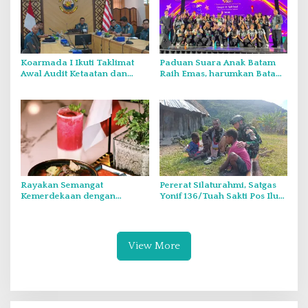
Koarmada I Ikuti Taklimat
Paduan Suara Anak Batam
Awal Audit Ketaatan dan
Raih Emas, harumkan Batam
Audit Itjen TNI Periode III TA
di Internasional Choir
2026 Secara Vicon
Festival di Thailand
Rayakan Semangat
Pererat Silaturahmi, Satgas
Kemerdekaan dengan
Yonif 136/Tuah Sakti Pos Ilu
Flavours of Nusantara di
Gelar Anjangsana di
Grand Mercure Batam Centre
Kampung Alukme
View More