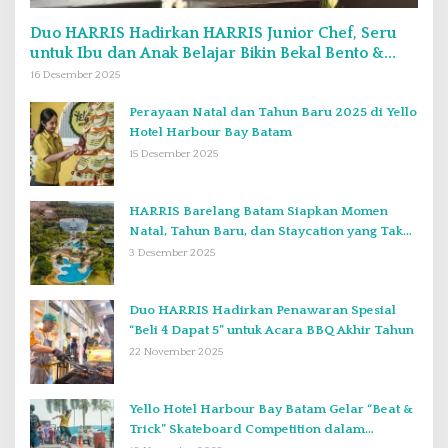
Duo HARRIS Hadirkan HARRIS Junior Chef, Seru
untuk Ibu dan Anak Belajar Bikin Bekal Bento &
Kimbab
16 Desember 2025
Perayaan Natal dan Tahun Baru 2025 di Yello
Hotel Harbour Bay Batam
15 Desember 2025
HARRIS Barelang Batam Siapkan Momen
Natal, Tahun Baru, dan Staycation yang Tak
Terlupakan di Desember 2025
3 Desember 2025
Duo HARRIS Hadirkan Penawaran Spesial
“Beli 4 Dapat 5” untuk Acara BBQ Akhir Tahun
22 November 2025
Yello Hotel Harbour Bay Batam Gelar “Beat &
Trick” Skateboard Competition dalam