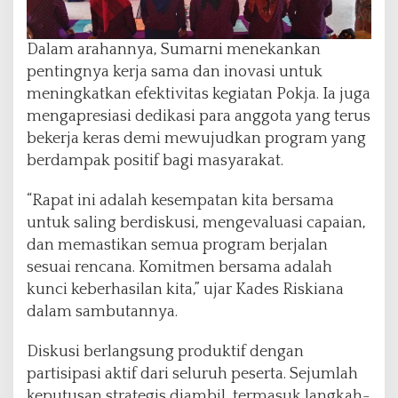
e
m
a
Dalam arahannya, Sumarni menekankan
j
pentingnya kerja sama dan inovasi untuk
u
a
meningkatkan efektivitas kegiatan Pokja. Ia juga
n
mengapresiasi dedikasi para anggota yang terus
bekerja keras demi mewujudkan program yang
berdampak positif bagi masyarakat.
“Rapat ini adalah kesempatan kita bersama
untuk saling berdiskusi, mengevaluasi capaian,
dan memastikan semua program berjalan
sesuai rencana. Komitmen bersama adalah
kunci keberhasilan kita,” ujar Kades Riskiana
dalam sambutannya.
Diskusi berlangsung produktif dengan
partisipasi aktif dari seluruh peserta. Sejumlah
keputusan strategis diambil, termasuk langkah-