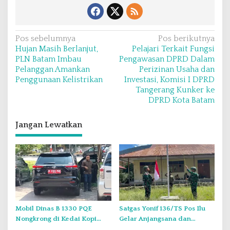
N
Pos sebelumnya
Pos berikutnya
Hujan Masih Berlanjut,
Pelajari Terkait Fungsi
a
PLN Batam Imbau
Pengawasan DPRD Dalam
v
Pelanggan Amankan
Perizinan Usaha dan
Penggunaan Kelistrikan
Investasi, Komisi I DPRD
i
Tangerang Kunker ke
g
DPRD Kota Batam
a
s
Jangan Lewatkan
i
p
o
s
Mobil Dinas B 1330 PQE
Satgas Yonif 136/TS Pos Ilu
Nongkrong di Kedai Kopi
Gelar Anjangsana dan
Saat Minggu, Tugas Negara
Bagikan Bendera Merah