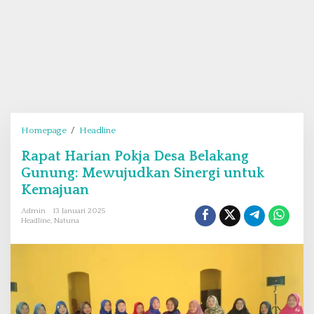
Homepage
/
Headline
R
a
Rapat Harian Pokja Desa Belakang
p
Gunung: Mewujudkan Sinergi untuk
a
t
Kemajuan
H
Admin
13 Januari 2025
a
Headline
,
Natuna
r
i
a
n
P
o
k