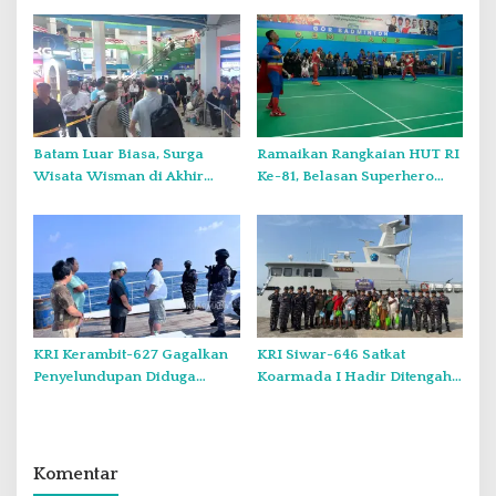
atau Urusan Pribadi?
Putih di Kampung Lambo
Batam Luar Biasa, Surga
Ramaikan Rangkaian HUT RI
Wisata Wisman di Akhir
Ke-81, Belasan Superhero
Pekan.
Muncul Mapolda Kepri
KRI Kerambit-627 Gagalkan
KRI Siwar-646 Satkat
Penyelundupan Diduga
Koarmada I Hadir Ditengah
Barang Terlarang Narkoba
Masyarakat Belinyu
Sejumlah 1,3 Ton
Komentar