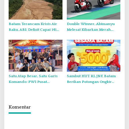
Batam Terancam Krisis Air
Double Winner, Abimanyu
Baku, ABI: Defisit Capai 141
Melesat Kibarkan Merah
Juta Meter Kubik per Tahun
Putih Dua Kali di Thailand
Satu Atap Besar, Satu Garis
Sambut HUT RI, JNE Batam
Komando: PWI Pusat
Berikan Potongan Ongkir
Tegaskan KJK Wajib Tunduk
Hingga Rp5.000
pada PWI Kepri
Komentar