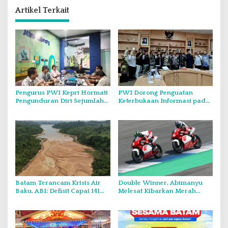
Artikel Terkait
Pengurus PWI Kepri Hormati
PWI Dorong Penguatan
Pengunduran Diri Sejumlah
Keterbukaan Informasi pada
Anggota, Koordinasikan
Forum Konsultasi Publik
Administrasi dengan PWI
Diskominfo Kepri
Pusat
Batam Terancam Krisis Air
Double Winner, Abimanyu
Baku, ABI: Defisit Capai 141
Melesat Kibarkan Merah
Juta Meter Kubik per Tahun
Putih Dua Kali di Thailand