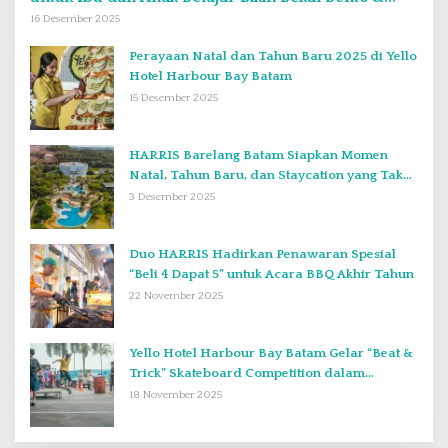
Kimbab
16 Desember 2025
Perayaan Natal dan Tahun Baru 2025 di Yello
Hotel Harbour Bay Batam
15 Desember 2025
HARRIS Barelang Batam Siapkan Momen
Natal, Tahun Baru, dan Staycation yang Tak
Terlupakan di Desember 2025
3 Desember 2025
Duo HARRIS Hadirkan Penawaran Spesial
“Beli 4 Dapat 5” untuk Acara BBQ Akhir Tahun
22 November 2025
Yello Hotel Harbour Bay Batam Gelar “Beat &
Trick” Skateboard Competition dalam
Perayaan Anniversary ke-2
18 November 2025