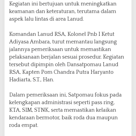
e
Kegiatan ini bertujuan untuk meningkatkan
t
keamanan dan keteraturan, terutama dalam
a
aspek lalu lintas di area Lanud.
t
D
i
Komandan Lanud RSA, Kolonel Pnb I Ketut
s
Adiyasa Ambara, turut memantau langsung
i
jalannya pemeriksaan untuk memastikan
p
l
pelaksanaan berjalan sesuai prosedur. Kegiatan
i
tersebut dipimpin oleh Dansatpomau Lanud
n
RSA, Kapten Pom Chandra Putra Haryanto
L
Hadiarta, S.T., Han.
a
l
u
Dalam pemeriksaan ini, Satpomau fokus pada
L
kelengkapan administrasi seperti pass ring,
i
KTA, SIM, STNK, serta memastikan kelaikan
n
t
kendaraan bermotor, baik roda dua maupun
a
roda empat.
s
d