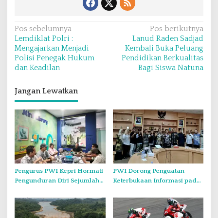
N
Pos sebelumnya
Pos berikutnya
Lemdiklat Polri :
Lanud Raden Sadjad
a
Mengajarkan Menjadi
Kembali Buka Peluang
v
Polisi Penegak Hukum
Pendidikan Berkualitas
dan Keadilan
Bagi Siswa Natuna
i
g
Jangan Lewatkan
a
s
i
p
o
s
Pengurus PWI Kepri Hormati
PWI Dorong Penguatan
Pengunduran Diri Sejumlah
Keterbukaan Informasi pada
Anggota, Koordinasikan
Forum Konsultasi Publik
Administrasi dengan PWI
Diskominfo Kepri
Pusat