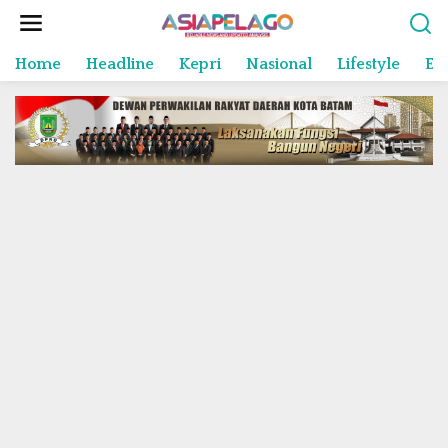
L
e
w
Home
Headline
Kepri
Nasional
Lifestyle
En
a
t
i
k
e
k
o
n
t
e
n