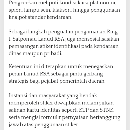
Pengecekan meliputi kondisi kaca plat nomor,
a
spion, lampu sein, klakson, hingga penggunaan
n
P
knalpot standar kendaraan.
e
n
Sebagai langkah penguatan pengamanan Ring
g
I, Satpomau Lanud RSA juga mensosialisasikan
a
m
pemasangan stiker identifikasi pada kendaraan
a
dinas maupun pribadi.
n
a
Ketentuan ini diterapkan untuk menegaskan
n
peran Lanud RSA sebagai pintu gerbang
strategis bagi pejabat pemerintah daerah.
Instansi dan masyarakat yang hendak
memperoleh stiker diwajibkan melampirkan
salinan kartu identitas seperti KTP dan STNK,
serta mengisi formulir pernyataan bertanggung
jawab atas penggunaan stiker.