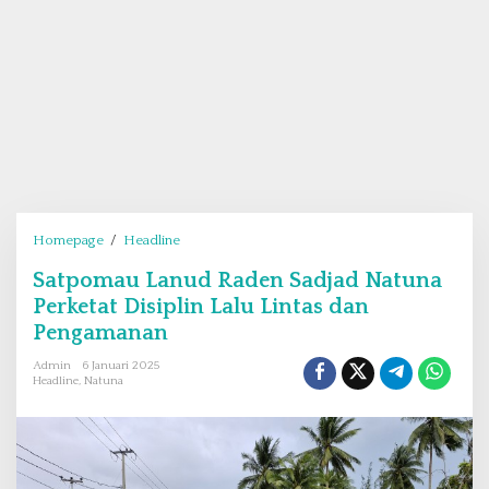
Homepage
/
Headline
S
a
Satpomau Lanud Raden Sadjad Natuna
t
Perketat Disiplin Lalu Lintas dan
p
o
Pengamanan
m
Admin
6 Januari 2025
a
Headline
,
Natuna
u
L
a
n
u