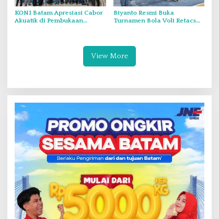
KONI Batam Apresiasi Cabor
Biyanto Resmi Buka
Akuatik di Pembukaan
Turnamen Bola Voli Retacs
PORKOT Ke VI Batam 2025,
Cup 2025, 16 Tim Putra Siap
Rinaldi: Ini Pembukaan
Bertanding Perebutkan Gelar
Paling Bagus
Juara
View More