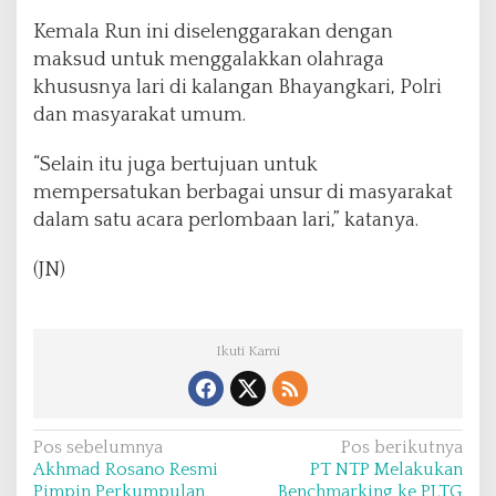
e
r
Kemala Run ini diselenggarakan dengan
a
maksud untuk menggalakkan olahraga
n
khususnya lari di kalangan Bhayangkari, Polri
g
dan masyarakat umum.
“Selain itu juga bertujuan untuk
mempersatukan berbagai unsur di masyarakat
dalam satu acara perlombaan lari,” katanya.
(JN)
Ikuti Kami
N
Pos sebelumnya
Pos berikutnya
Akhmad Rosano Resmi
PT NTP Melakukan
a
Pimpin Perkumpulan
Benchmarking ke PLTG