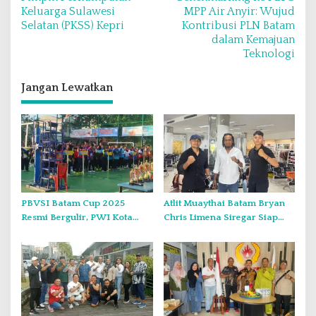
v
Keluarga Sulawesi
MPP Air Anyir: Wujud
Selatan (PKSS) Kepri
Kontribusi PLN Batam
i
dalam Kemajuan
g
Teknologi
a
s
Jangan Lewatkan
i
p
o
s
PBVSI Batam Cup 2025
Atlit Muaythai Batam Bryan
Resmi Bergulir, PWI Kota
Chris Limena Siregar Siap
Batam Dukung
Harumkan Nama Kepri di
Pengembangan Olahraga di
Kejuaraan KBX Muay Thai
Batam
Event Singapore