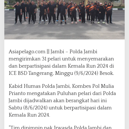
r
i
P
o
l
d
a
J
Asiapelago.com || Jambi – Polda Jambi
a
m
mengirimkan 31 pelari untuk menyemarakan
b
dan berpartisipasi dalam Kemala Run 2024 di
i
ICE BSD Tangerang, Minggu (9/6/2024) Besok.
B
e
Kabid Humas Polda Jambi, Kombes Pol Mulia
r
a
Prianto mengatakan Puluhan pelari dari Polda
n
Jambi dijadwalkan akan berangkat hari ini
g
Sabtu (8/6/2024) untuk berpartisipasi dalam
k
Kemala Run 2024.
a
t
K
“Tim dipimpin pak Irwasda Polda Jambi dan