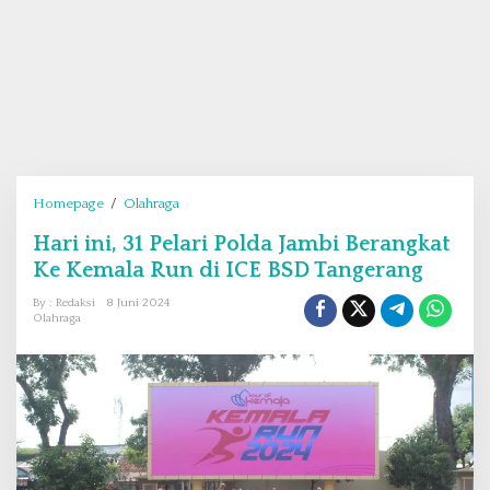
Homepage
/
Olahraga
H
a
Hari ini, 31 Pelari Polda Jambi Berangkat
r
Ke Kemala Run di ICE BSD Tangerang
i
i
By : Redaksi
8 Juni 2024
n
Olahraga
i
,
3
1
P
e
l
a