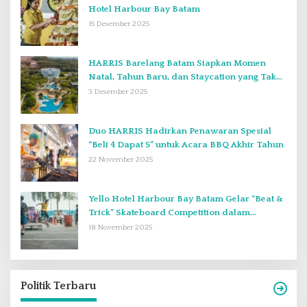
Hotel Harbour Bay Batam
15 Desember 2025
HARRIS Barelang Batam Siapkan Momen
Natal, Tahun Baru, dan Staycation yang Tak
Terlupakan di Desember 2025
3 Desember 2025
Duo HARRIS Hadirkan Penawaran Spesial
“Beli 4 Dapat 5” untuk Acara BBQ Akhir Tahun
22 November 2025
Yello Hotel Harbour Bay Batam Gelar “Beat &
Trick” Skateboard Competition dalam
Perayaan Anniversary ke-2
18 November 2025
Politik Terbaru