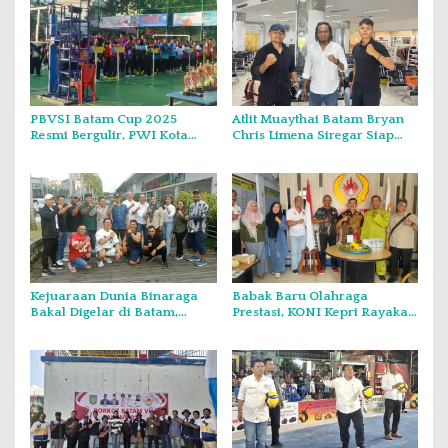
PBVSI Batam Cup 2025
Atlit Muaythai Batam Bryan
Resmi Bergulir, PWI Kota
Chris Limena Siregar Siap
Batam Dukung
Harumkan Nama Kepri di
Pengembangan Olahraga di
Kejuaraan KBX Muay Thai
Batam
Event Singapore
Kejuaraan Dunia Binaraga
Babak Baru Olahraga
Bakal Digelar di Batam,
Prestasi, KONI Kepri Rayakan
Diikuti 800 lebih Atlet dari
Dicabutnya Permenpora
170 Negara
14/2024