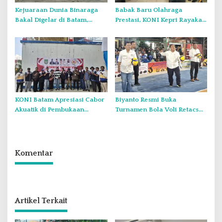
Kejuaraan Dunia Binaraga
Babak Baru Olahraga
Bakal Digelar di Batam,
Prestasi, KONI Kepri Rayakan
Diikuti 800 lebih Atlet dari
Dicabutnya Permenpora
170 Negara
14/2024
KONI Batam Apresiasi Cabor
Biyanto Resmi Buka
Akuatik di Pembukaan
Turnamen Bola Voli Retacs
PORKOT Ke VI Batam 2025,
Cup 2025, 16 Tim Putra Siap
Rinaldi: Ini Pembukaan
Bertanding Perebutkan Gelar
Paling Bagus
Juara
Komentar
Artikel Terkait