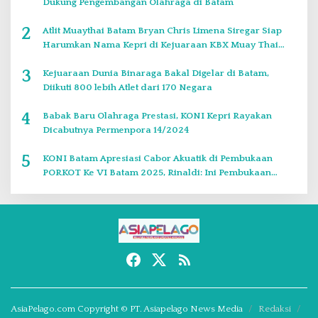
Dukung Pengembangan Olahraga di Batam
2
Atlit Muaythai Batam Bryan Chris Limena Siregar Siap
Harumkan Nama Kepri di Kejuaraan KBX Muay Thai
Event Singapore
3
Kejuaraan Dunia Binaraga Bakal Digelar di Batam,
Diikuti 800 lebih Atlet dari 170 Negara
4
Babak Baru Olahraga Prestasi, KONI Kepri Rayakan
Dicabutnya Permenpora 14/2024
5
KONI Batam Apresiasi Cabor Akuatik di Pembukaan
PORKOT Ke VI Batam 2025, Rinaldi: Ini Pembukaan
Paling Bagus
AsiaPelago.com Copyright © PT. Asiapelago News Media
Redaksi