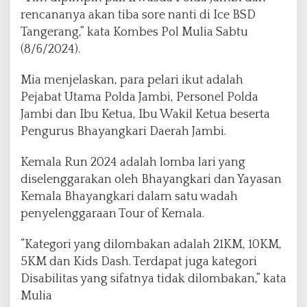
e
rencananya akan tiba sore nanti di Ice BSD
K
Tangerang,” kata Kombes Pol Mulia Sabtu
e
(8/6/2024).
m
a
l
Mia menjelaskan, para pelari ikut adalah
a
Pejabat Utama Polda Jambi, Personel Polda
R
Jambi dan Ibu Ketua, Ibu Wakil Ketua beserta
u
Pengurus Bhayangkari Daerah Jambi.
n
d
i
Kemala Run 2024 adalah lomba lari yang
I
diselenggarakan oleh Bhayangkari dan Yayasan
C
Kemala Bhayangkari dalam satu wadah
E
penyelenggaraan Tour of Kemala.
B
S
D
“Kategori yang dilombakan adalah 21KM, 10KM,
T
5KM dan Kids Dash. Terdapat juga kategori
a
Disabilitas yang sifatnya tidak dilombakan,” kata
n
Mulia
g