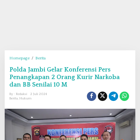
Homepage
/
Berita
P
o
Polda Jambi Gelar Konferensi Pers
l
Penangkapan 2 Orang Kurir Narkoba
d
a
dan BB Senilai 10 M
J
By : Redaksi
2 Juli 2024
a
Berita
,
Hukum
m
b
i
G
e
l
a