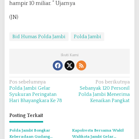
hampir 10 miliar. ” Ujarnya
(JN)
Bid Humas Polda Jambi
Polda Jambi
Ikuti Kami
N
Pos sebelumnya
Pos berikutnya
Polda Jambi Gelar
Sebanyak 120 Personil
a
Syukuran Peringatan
Polda Jambi Menerima
v
Hari Bhayangkara Ke 78
Kenaikan Pangkat
i
Posting Terkait
g
a
Polda Jambi Bongkar
Kapolresta Bersama Wakil
s
Keberadaan Gudang
Walikota Jambi Gelar