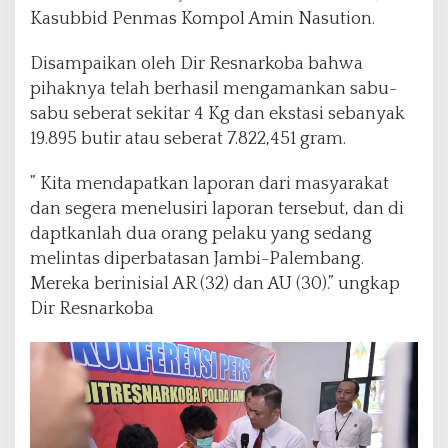
a
Kasubbid Penmas Kompol Amin Nasution.
p
a
Disampaikan oleh Dir Resnarkoba bahwa
n
pihaknya telah berhasil mengamankan sabu-
2
O
sabu seberat sekitar 4 Kg dan ekstasi sebanyak
r
19.895 butir atau seberat 7.822,451 gram.
a
n
” Kita mendapatkan laporan dari masyarakat
g
dan segera menelusiri laporan tersebut, dan di
K
u
daptkanlah dua orang pelaku yang sedang
r
melintas diperbatasan Jambi-Palembang.
i
Mereka berinisial AR (32) dan AU (30).” ungkap
r
Dir Resnarkoba
N
a
r
k
o
b
a