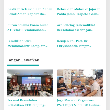
i
Penyimpanan Tabung Gas
Roadshow Keliling Berbagi
LPG Oplosan
Sahur di Panti Asuhan.
p
Pastikan Ketersediaan Bahan
Rotasi dan Mutasi di Jajaran
Pokok Aman Kapolresta
Polda Jambi, Kapolda dan
o
Bersama Walikota
Wakapolda Serta Sejumlah
s
Laksanakan Sidak Pasar di
PJU Berganti
Buron Selama Enam Bulan
Art Policing, Kalemdiklat
Kota Jambi
AT Pelaku Pembunuhan
Berkolaborasi dengan
Matnur Supir Travel di Bekuk
Seniman I Putu Bonus
Jajaran Ditreskrimum Polda
Menggelar live Painting
Lemdiklat Polri,
Komjen Pol. Prof. Dr
Jambi
Meminimalisir Komplain
Chryshnanda Pimpin
Masyarakat Terhadap
Upacara Kenaikan Pangkat
Pelayanan Kepolisian
dan Pembukaan Dikbangum
Jangan Lewatkan
Sespimma Polri Ke 73
Perkuat Keandalan
Jaga Marwah Organisasi,
Kelistrikan KEK Tanjung
PWI Kepri Minta DK Evaluasi