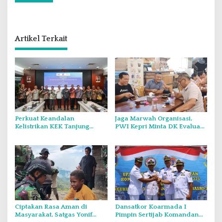
Artikel Terkait
Perkuat Keandalan
Jaga Marwah Organisasi,
Kelistrikan KEK Tanjung
PWI Kepri Minta DK Evaluasi
Sauh, PT PLN Batam
Legalitas Anggota di Wadah
Penjajakan Kerja Sama
KJK
Strategis dengan Panbil
Group
Ciptakan Rasa Aman di
Dansatkor Koarmada I
Masyarakat, Satgas Yonif
Pimpin Sertijab Komandan