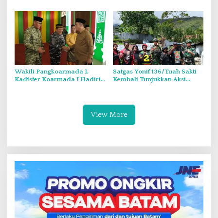
136/TS Hadirkan Kepedulian
KRI CND-375 dan
dan Kehangatan di Puncak
Pengukuhan Komandan KRI
Senyum
HBS-382
Wakili Pangkoarmada I,
Satgas Yonif 136/Tuah Sakti
Kadister Koarmada I Hadiri
Kembali Tunjukkan Aksi
Halal Bihalal Bersama
Nyata Jaga Perbatasan
Gubernur Kepri
Sekaligus Kuatkan
Kebersamaan dengan Rakyat
View More