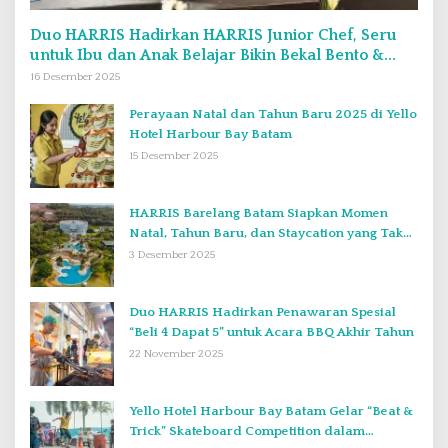
Duo HARRIS Hadirkan HARRIS Junior Chef, Seru
untuk Ibu dan Anak Belajar Bikin Bekal Bento &
Kimbab
16 Desember 2025
Perayaan Natal dan Tahun Baru 2025 di Yello
Hotel Harbour Bay Batam
15 Desember 2025
HARRIS Barelang Batam Siapkan Momen
Natal, Tahun Baru, dan Staycation yang Tak
Terlupakan di Desember 2025
3 Desember 2025
Duo HARRIS Hadirkan Penawaran Spesial
“Beli 4 Dapat 5” untuk Acara BBQ Akhir Tahun
22 November 2025
Yello Hotel Harbour Bay Batam Gelar “Beat &
Trick” Skateboard Competition dalam