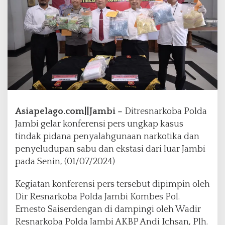
r
K
o
n
f
e
r
e
n
s
i
Asiapelago.com||Jambi –
Ditresnarkoba Polda
P
Jambi gelar konferensi pers ungkap kasus
e
tindak pidana penyalahgunaan narkotika dan
r
penyeludupan sabu dan ekstasi dari luar Jambi
s
P
pada Senin, (01/07/2024)
e
n
Kegiatan konferensi pers tersebut dipimpin oleh
a
Dir Resnarkoba Polda Jambi Kombes Pol.
n
Ernesto Saiserdengan di dampingi oleh Wadir
g
k
Resnarkoba Polda Jambi AKBP Andi Ichsan, Plh.