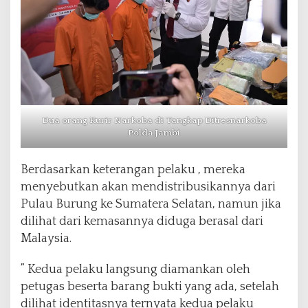
d
a
n
B
B
S
e
n
i
Dua orang Kurir Narkoba di Tangkap Ditresnarkoba
l
Polda Jambi
a
i
1
Berdasarkan keterangan pelaku , mereka
0
menyebutkan akan mendistribusikannya dari
M
Pulau Burung ke Sumatera Selatan, namun jika
dilihat dari kemasannya diduga berasal dari
Malaysia.
” Kedua pelaku langsung diamankan oleh
petugas beserta barang bukti yang ada, setelah
dilihat identitasnya ternyata kedua pelaku