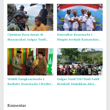
Sauh, PT PLN Batam
Legalitas Anggota di Wadah
Penjajakan Kerja Sama
KJK
Strategis dengan Panbil
Group
Ciptakan Rasa Aman di
Dansatkor Koarmada I
Masyarakat, Satgas Yonif
Pimpin Sertijab Komandan
136/TS Hadirkan Kepedulian
KRI CND-375 dan
dan Kehangatan di Puncak
Pengukuhan Komandan KRI
Senyum
HBS-382
Wakili Pangkoarmada I,
Satgas Yonif 136/Tuah Sakti
Kadister Koarmada I Hadiri
Kembali Tunjukkan Aksi
Halal Bihalal Bersama
Nyata Jaga Perbatasan
Gubernur Kepri
Sekaligus Kuatkan
Kebersamaan dengan Rakyat
Komentar