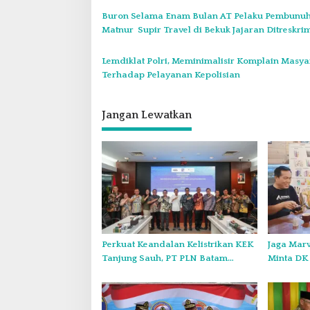
o
Buron Selama Enam Bulan AT Pelaku Pembunu
s
Matnur Supir Travel di Bekuk Jajaran Ditreskr
Polda Jambi
Lemdiklat Polri, Meminimalisir Komplain Masya
Terhadap Pelayanan Kepolisian
Jangan Lewatkan
Perkuat Keandalan Kelistrikan KEK
Jaga Marw
Tanjung Sauh, PT PLN Batam
Minta DK 
Penjajakan Kerja Sama Strategis
Anggota 
dengan Panbil Group