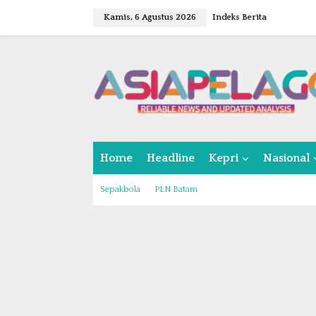
L
Kamis, 6 Agustus 2026
Indeks Berita
e
w
a
t
i
k
e
k
o
n
Home
Headline
Kepri
Nasional
t
e
n
Sepakbola
PLN Batam