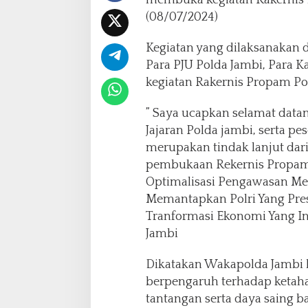
membuka kegiatan Rakernis B
o
p
(08/07/2024)
a
m
Kegiatan yang dilaksanakan d
T
Para PJU Polda Jambi, Para Ka
.
kegiatan Rakernis Propam Po
A
2
0
” Saya ucapkan selamat datan
2
Jajaran Polda jambi, serta pe
4
merupakan tindak lanjut dar
pembukaan Rekernis Propam 
Optimalisasi Pengawasan Me
Memantapkan Polri Yang Pre
Tranformasi Ekonomi Yang In
Jambi
Dikatakan Wakapolda Jambi b
berpengaruh terhadap keta
tantangan serta daya saing b