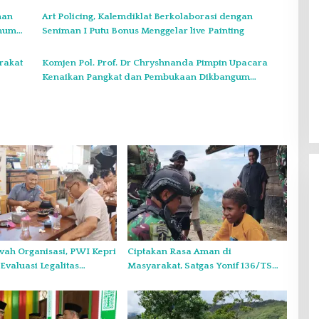
han
Art Policing, Kalemdiklat Berkolaborasi dengan
imum
Seniman I Putu Bonus Menggelar live Painting
rakat
Komjen Pol. Prof. Dr Chryshnanda Pimpin Upacara
Kenaikan Pangkat dan Pembukaan Dikbangum
Sespimma Polri Ke 73
ah Organisasi, PWI Kepri
Ciptakan Rasa Aman di
Gelar Syukuran Atas Kemenangan
Evaluasi Legalitas
Masyarakat, Satgas Yonif 136/TS
Maulana-Diza, MPC Pemuda
di Wadah KJK
Hadirkan Kepedulian dan
Pancasila Siap Kawal Sampai
Kehangatan di Puncak Senyum
Di Headline, Politik
|
11 Desember 2024
Pelantikan