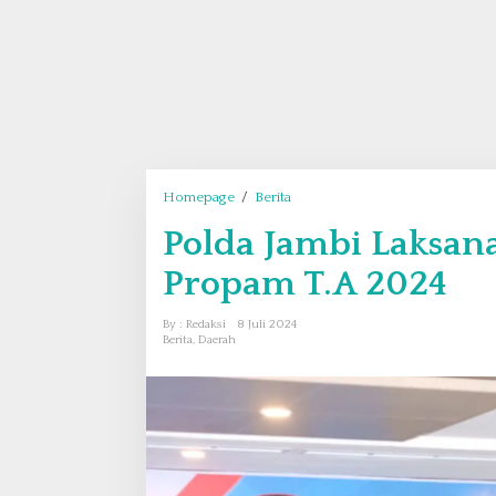
Homepage
/
Berita
P
o
Polda Jambi Laksan
l
d
Propam T.A 2024
a
J
By : Redaksi
8 Juli 2024
a
Berita
,
Daerah
m
b
i
L
a
k
s