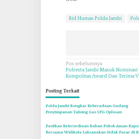
Bid Humas Polda Jambi
Pol
N
Pos sebelumnya
Polresta Jambi Masuk Nominasi 
a
Kompolnas Award Dan Terima Vis
v
i
Posting Terkait
g
Polda Jambi Bongkar Keberadaan Gudang
a
Penyimpanan Tabung Gas LPG Oplosan
s
i
Pastikan Ketersediaan Bahan Pokok Aman Kapol
p
Bersama Walikota Laksanakan Sidak Pasar di K
Jambi