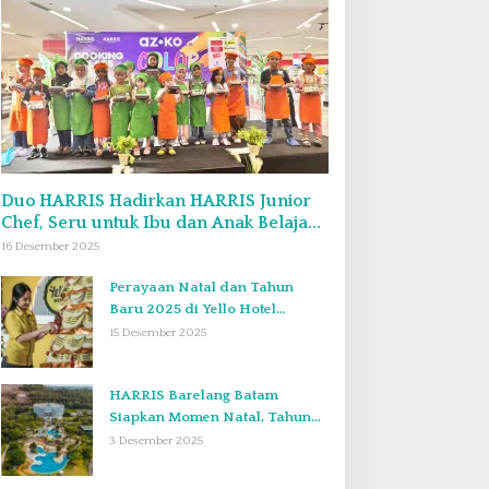
Duo HARRIS Hadirkan HARRIS Junior
Chef, Seru untuk Ibu dan Anak Belajar
Bikin Bekal Bento & Kimbab
16 Desember 2025
Perayaan Natal dan Tahun
Baru 2025 di Yello Hotel
Harbour Bay Batam
15 Desember 2025
HARRIS Barelang Batam
Siapkan Momen Natal, Tahun
Baru, dan Staycation yang Tak
3 Desember 2025
Terlupakan di Desember 2025