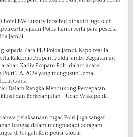
idang Propam T.A. 2024 Polda Jambi pada Senin,
i hotel BW Luxury tersebut dihadiri juga oleh
polres/ta Jajaran Polda Jambi serta para peserta
lda Jambi.
g kepada Para PJU Polda jambi, Kapolres/Ta
serta Rakernis Propam Polda jambi. Kegiatan ini
i arahan Kadiv Propam Polri dalam acara
Polri T.A. 2024 yang mengusun Tema
lekat Guna
sisi Dalam Rangka Mendukung Percepatan
klusif dan Berkelanjutan. ” Ucap Wakapolda
ahwa pelaksanaan tugas Polri juga sangat
hanan bangsa dalam menghadapi beragam
angsa di tengah Kompetisi Global.