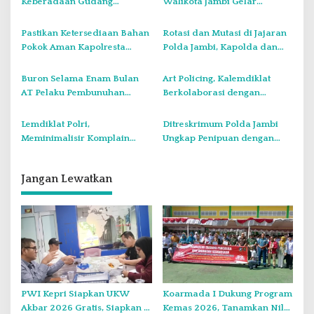
i
Keberadaan Gudang
Walikota Jambi Gelar
Penyimpanan Tabung Gas
Roadshow Keliling Berbagi
p
LPG Oplosan
Sahur di Panti Asuhan.
Pastikan Ketersediaan Bahan
Rotasi dan Mutasi di Jajaran
o
Pokok Aman Kapolresta
Polda Jambi, Kapolda dan
s
Bersama Walikota
Wakapolda Serta Sejumlah
Laksanakan Sidak Pasar di
PJU Berganti
Buron Selama Enam Bulan
Art Policing, Kalemdiklat
Kota Jambi
AT Pelaku Pembunuhan
Berkolaborasi dengan
Matnur Supir Travel di Bekuk
Seniman I Putu Bonus
Jajaran Ditreskrimum Polda
Menggelar live Painting
Lemdiklat Polri,
Ditreskrimum Polda Jambi
Jambi
Meminimalisir Komplain
Ungkap Penipuan dengan
Masyarakat Terhadap
Modus Shopee Paylater
Pelayanan Kepolisian
Jangan Lewatkan
PWI Kepri Siapkan UKW
Koarmada I Dukung Program
Akbar 2026 Gratis, Siapkan 6
Kemas 2026, Tanamkan Nilai