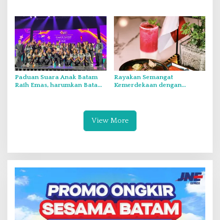
Kementerian dan Lembaga
Audit Itjen TNI Periode III TA
Melalui Rakor Pengamanan
2026 Secara Vicon
Laut Natuna Utara
Paduan Suara Anak Batam
Rayakan Semangat
Raih Emas, harumkan Batam
Kemerdekaan dengan
di Internasional Choir
Flavours of Nusantara di
Festival di Thailand
Grand Mercure Batam Centre
View More