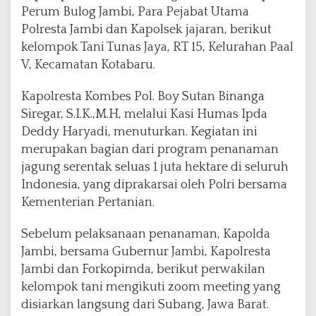
S
Perum Bulog Jambi, Para Pejabat Utama
e
Polresta Jambi dan Kapolsek jajaran, berikut
r
e
kelompok Tani Tunas Jaya, RT 15, Kelurahan Paal
n
V, Kecamatan Kotabaru.
t
a
Kapolresta Kombes Pol. Boy Sutan Binanga
k
Siregar, S.I.K.,M.H, melalui Kasi Humas Ipda
1
J
Deddy Haryadi, menuturkan. Kegiatan ini
u
merupakan bagian dari program penanaman
t
jagung serentak seluas 1 juta hektare di seluruh
a
Indonesia, yang diprakarsai oleh Polri bersama
H
e
Kementerian Pertanian.
k
t
Sebelum pelaksanaan penanaman, Kapolda
a
Jambi, bersama Gubernur Jambi, Kapolresta
r
Jambi dan Forkopimda, berikut perwakilan
kelompok tani mengikuti zoom meeting yang
disiarkan langsung dari Subang, Jawa Barat.