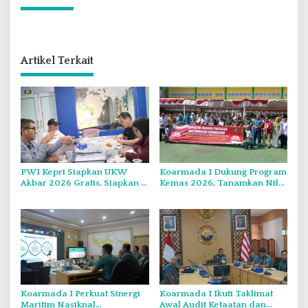
Artikel Terkait
PWI Kepri Siapkan UKW
Koarmada I Dukung Program
Akbar 2026 Gratis, Siapkan 6
Kemas 2026, Tanamkan Nilai
Kelompok dengan Verifikasi
Kebangsaan Kepada
Ketat
Generasi Muda
Koarmada I Perkuat Sinergi
Koarmada I Ikuti Taklimat
Maritim Nasiknal
Awal Audit Ketaatan dan