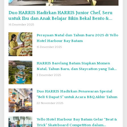
Duo HARRIS Hadirkan HARRIS Junior Chef, Seru
untuk Ibu dan Anak Belajar Bikin Bekal Bento &
Kimbab
16 Desember 2025
Perayaan Natal dan Tahun Baru 2025 di Yello
Hotel Harbour Bay Batam
15 Desember 2025
HARRIS Barelang Batam Siapkan Momen
Natal, Tahun Baru, dan Staycation yang Tak
Terlupakan di Desember 2025
3 Desember 2025
Duo HARRIS Hadirkan Penawaran Spesial
“Beli 4 Dapat 5” untuk Acara BBQ Akhir Tahun
22 November 2025
Yello Hotel Harbour Bay Batam Gelar “Beat &
Trick” Skateboard Competition dalam