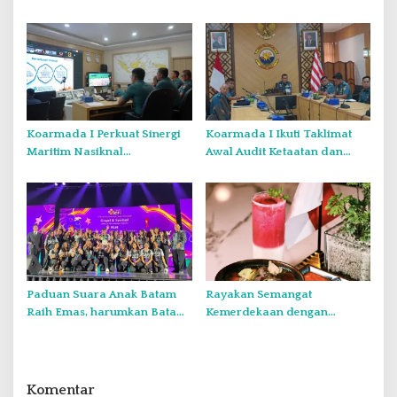
Kelompok dengan Verifikasi
Kebangsaan Kepada
Ketat
Generasi Muda
Koarmada I Perkuat Sinergi
Koarmada I Ikuti Taklimat
Maritim Nasiknal
Awal Audit Ketaatan dan
Kementerian dan Lembaga
Audit Itjen TNI Periode III TA
Melalui Rakor Pengamanan
2026 Secara Vicon
Laut Natuna Utara
Paduan Suara Anak Batam
Rayakan Semangat
Raih Emas, harumkan Batam
Kemerdekaan dengan
di Internasional Choir
Flavours of Nusantara di
Festival di Thailand
Grand Mercure Batam Centre
Komentar