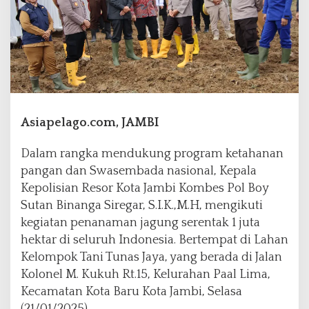
d
a
P
a
n
g
a
n
Asiapelago.com, JAMBI
,
K
a
Dalam rangka mendukung program ketahanan
p
pangan dan Swasembada nasional, Kepala
o
Kepolisian Resor Kota Jambi Kombes Pol Boy
l
Sutan Binanga Siregar, S.I.K.,M.H, mengikuti
r
e
kegiatan penanaman jagung serentak 1 juta
s
hektar di seluruh Indonesia. Bertempat di Lahan
t
Kelompok Tani Tunas Jaya, yang berada di Jalan
a
Kolonel M. Kukuh Rt.15, Kelurahan Paal Lima,
J
a
Kecamatan Kota Baru Kota Jambi, Selasa
m
(21/01/2025).