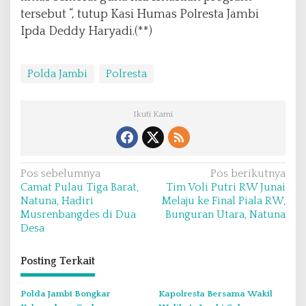
tersebut “, tutup Kasi Humas Polresta Jambi
Ipda Deddy Haryadi.(**)
Polda Jambi
Polresta
Ikuti Kami
N
Pos sebelumnya
Pos berikutnya
Camat Pulau Tiga Barat,
Tim Voli Putri RW Junai
a
Natuna, Hadiri
Melaju ke Final Piala RW,
v
Musrenbangdes di Dua
Bunguran Utara, Natuna
Desa
i
g
Posting Terkait
a
s
Polda Jambi Bongkar
Kapolresta Bersama Wakil