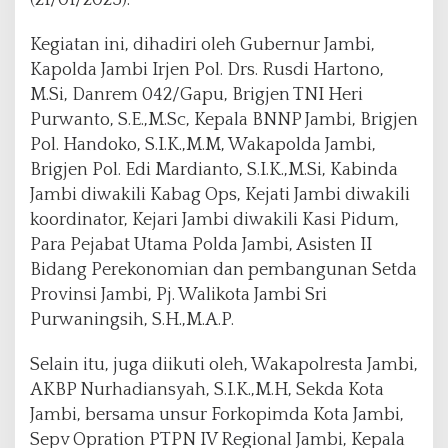
b
i
Kegiatan ini, dihadiri oleh Gubernur Jambi,
I
Kapolda Jambi Irjen Pol. Drs. Rusdi Hartono,
k
u
M.Si, Danrem 042/Gapu, Brigjen TNI Heri
t
Purwanto, S.E.,M.Sc, Kepala BNNP Jambi, Brigjen
i
Pol. Handoko, S.I.K.,M.M, Wakapolda Jambi,
P
Brigjen Pol. Edi Mardianto, S.I.K.,M.Si, Kabinda
e
n
Jambi diwakili Kabag Ops, Kejati Jambi diwakili
a
koordinator, Kejari Jambi diwakili Kasi Pidum,
n
Para Pejabat Utama Polda Jambi, Asisten II
a
Bidang Perekonomian dan pembangunan Setda
m
a
Provinsi Jambi, Pj. Walikota Jambi Sri
n
Purwaningsih, S.H.,M.A.P.
J
a
Selain itu, juga diikuti oleh, Wakapolresta Jambi,
g
AKBP Nurhadiansyah, S.I.K.,M.H, Sekda Kota
u
n
Jambi, bersama unsur Forkopimda Kota Jambi,
g
Sepv Opration PTPN IV Regional Jambi, Kepala