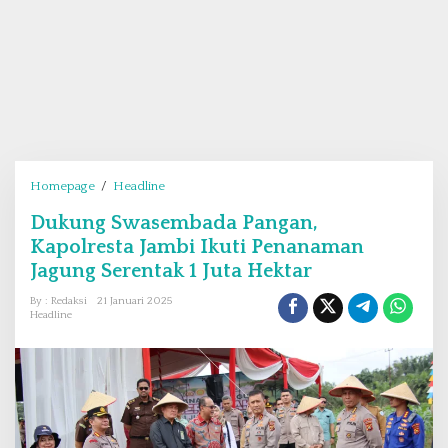
Homepage
/
Headline
D
u
Dukung Swasembada Pangan,
k
Kapolresta Jambi Ikuti Penanaman
u
n
Jagung Serentak 1 Juta Hektar
g
By : Redaksi
21 Januari 2025
S
Headline
w
a
s
e
m
b
a